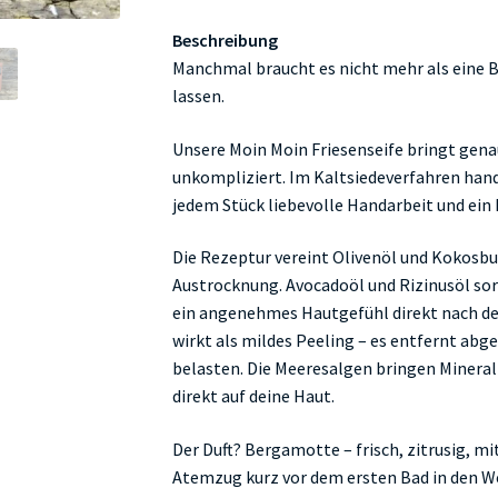
Beschreibung
Manchmal braucht es nicht mehr als eine Br
lassen.
Unsere Moin Moin Friesenseife bringt genau d
unkompliziert. Im Kaltsiedeverfahren hand
jedem Stück liebevolle Handarbeit und ein 
Die Rezeptur vereint Olivenöl und Kokosbu
Austrocknung. Avocadoöl und Rizinusöl sor
ein angenehmes Hautgefühl direkt nach de
wirkt als mildes Peeling – es entfernt abg
belasten. Die Meeresalgen bringen Miner
direkt auf deine Haut.
Der Duft? Bergamotte – frisch, zitrusig, mi
Atemzug kurz vor dem ersten Bad in den We