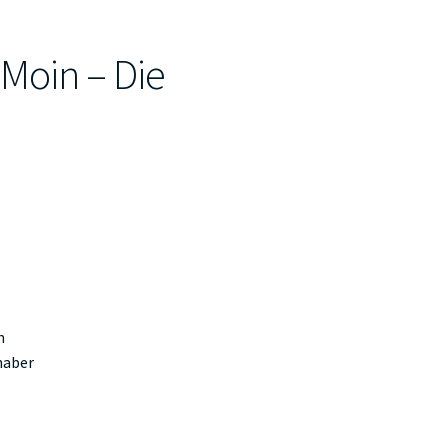
Moin – Die
n
haber