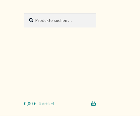
Suche
Suchen
nach:
0,00
€
0 Artikel