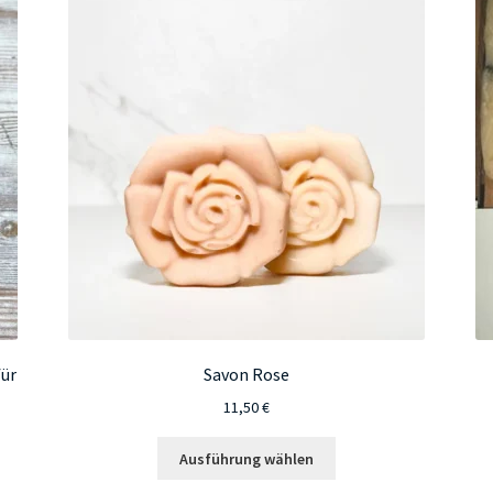
für
Savon Rose
11,50
€
Dieses
Ausführung wählen
Produkt