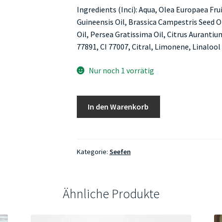
Ingredients (Inci): Aqua, Olea Europaea Frui
Guineensis Oil, Brassica Campestris Seed 
Oil, Persea Gratissima Oil, Citrus Aurantium
77891, CI 77007, Citral, Limonene, Linalool
Nur noch 1 vorrätig
Waschkultur
In den Warenkorb
Moin
Moin
-
Die
Kategorie:
Seefen
Friesenseife
Menge
Ähnliche Produkte