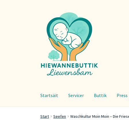
Zur
Zum
Navigation
Inhalt
springen
springen
Startsäit
Servicer
Buttik
Press
Start
Seefen
Waschkultur Moin Moin – Die Fries