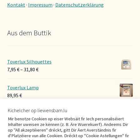
Kontakt
·
Impressum
·
Datenschutzerklärung
Aus dem Buttik
Toverlux Silhouettes
Preisspanne:
7,95
€
–
31,80
€
7,95 €
bis
Toverlux Lamp
31,80 €
89,95
€
Kichelcher op liewensbam.lu
Hoerbänner Wollwalk
Mir benotze Cookien op eiser Websäit fir Iech personaliséiert
29,00
€
Inhalter uweisen ze kënnen (z. B. Äre Wuerekuerf). Andeems Dir
op "All akzeptéieren" dréckt, gitt Dir Äert Averständnis fir
d'Platzéiere vun alle Cookien. Dréckt op "Cookie Astellungen" fir