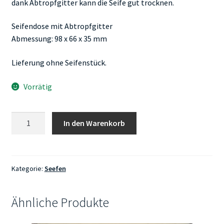
dank Abtropfgitter kann die Seife gut trocknen.
Seifendose mit Abtropfgitter
Abmessung: 98 x 66 x 35 mm
Lieferung ohne Seifenstück.
Vorrätig
Waschkultur
In den Warenkorb
Seifendose
mit
Abtropfschale
aus
Kategorie:
Seefen
Aluminium
Menge
Ähnliche Produkte