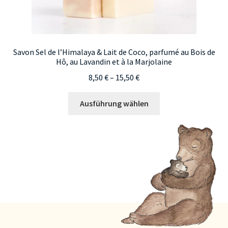
Savon Sel de l’Himalaya & Lait de Coco, parfumé au Bois de
Hô, au Lavandin et à la Marjolaine
Preisspanne:
8,50
€
–
15,50
€
8,50 €
Dieses
bis
Ausführung wählen
Produkt
15,50 €
weist
mehrere
Varianten
auf.
Die
Optionen
können
auf
der