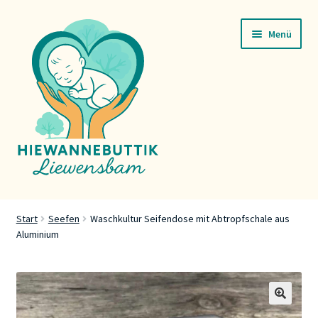
Zur
Zum
Menü
Navigation
Inhalt
springen
springen
Startsäit
Start
Seefen
Waschkultur Seifendose mit Abtropfschale aus
Aluminium
Servicer
Buttik
Press
🔍