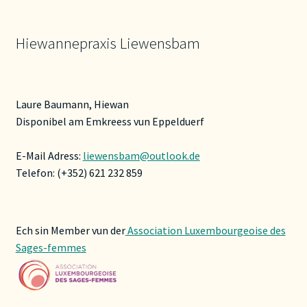
Produktseite
gewählt
Hiewannepraxis Liewensbam
werden
Laure Baumann, Hiewan
Disponibel am Emkreess vun Eppelduerf
E-Mail Adress:
liewensbam@outlook.de
Telefon: (+352) 621 232 859
Ech sin Member vun der
Association Luxembourgeoise des
Sages-femmes