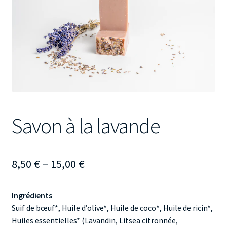
Kontakt
Savon à la lavande
Preisspanne:
8,50
€
–
15,00
€
8,50 €
Ingrédients
bis
Suif de bœuf*, Huile d’olive*, Huile de coco*, Huile de ricin*,
15,00 €
Huiles essentielles* (Lavandin, Litsea citronnée,