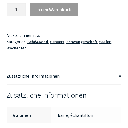
Savon
In den Warenkorb
à
la
lavande
Menge
Artikelnummer:
n. a.
Kategorien:
Bébé&Kand
,
Gebuert
,
Schwangerschaft
,
Seefen
,
Wochebett
Zusätzliche Informationen
Zusätzliche Informationen
Volumen
barre, échantillon