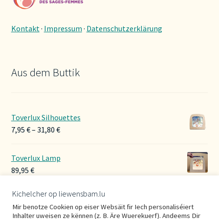
Kontakt
·
Impressum
·
Datenschutzerklärung
Aus dem Buttik
Toverlux Silhouettes
Preisspanne:
7,95
€
–
31,80
€
7,95 €
bis
Toverlux Lamp
31,80 €
89,95
€
Kichelcher op liewensbam.lu
Hoerbänner Wollwalk
Mir benotze Cookien op eiser Websäit fir Iech personaliséiert
29,00
€
Inhalter uweisen ze kënnen (z. B. Äre Wuerekuerf). Andeems Dir