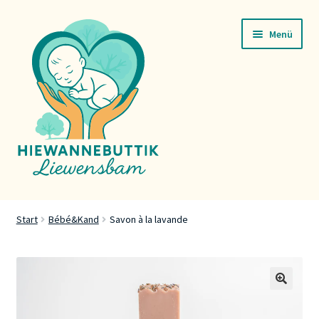
Zur
Zum
Menü
Navigation
Inhalt
springen
springen
Startsäit
Start
Bébé&Kand
Savon à la lavande
Servicer
Buttik
🔍
Press