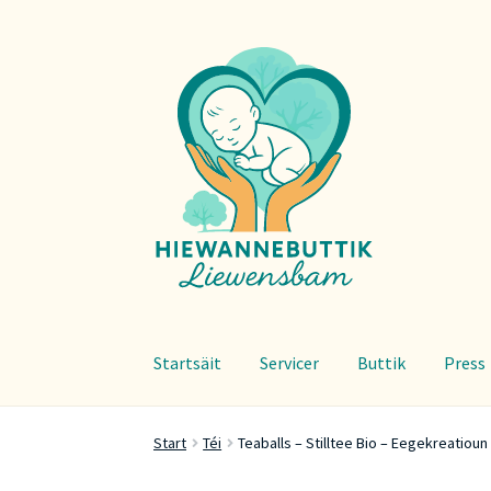
Zur
Zum
Navigation
Inhalt
springen
springen
Startsäit
Servicer
Buttik
Press
Start
Téi
Teaballs – Stilltee Bio – Eegekreatioun