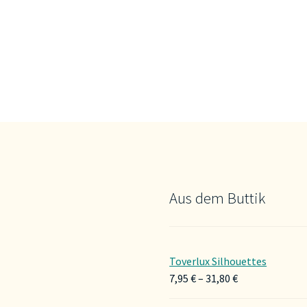
Aus dem Buttik
Toverlux Silhouettes
Preisspanne:
7,95
€
–
31,80
€
7,95 €