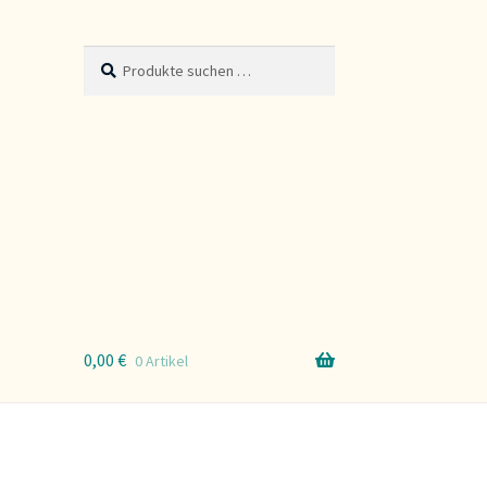
Suche
Suchen
nach:
0,00
€
0 Artikel