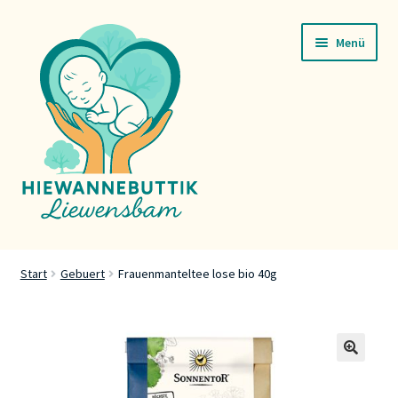
Zur
Zum
Menü
Navigation
Inhalt
springen
springen
Startsäit
Start
Gebuert
Frauenmanteltee lose bio 40g
Servicer
Buttik
🔍
Press