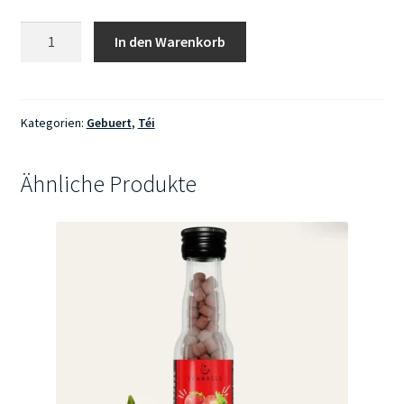
Frauenmanteltee
In den Warenkorb
lose
bio
40g
Menge
Kategorien:
Gebuert
,
Téi
Ähnliche Produkte