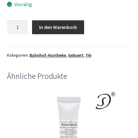
Vorrätig
Bahnhof-
In den Warenkorb
Apotheke
Geburtstee
125g
Menge
Kategorien:
Bahnhof-Apotheke
,
Gebuert
,
Téi
Ähnliche Produkte