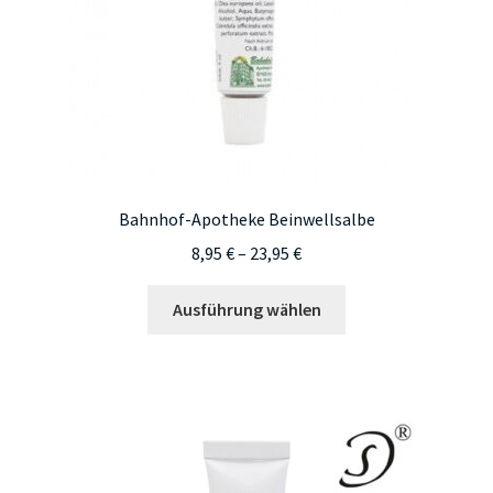
Bahnhof-Apotheke Beinwellsalbe
Preisspanne:
8,95
€
–
23,95
€
8,95 €
Dieses
bis
Ausführung wählen
Produkt
23,95 €
weist
mehrere
Varianten
auf.
Die
Optionen