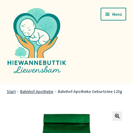
Zur
Zum
Menü
Navigation
Inhalt
springen
springen
Startsäit
Start
Bahnhof-Apotheke
Bahnhof-Apotheke Geburtstee 125g
Servicer
Buttik
🔍
Press