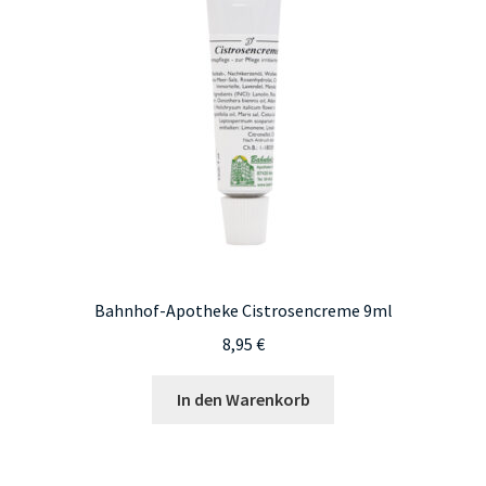
können
auf
der
Produktseite
gewählt
werden
Bahnhof-Apotheke Cistrosencreme 9ml
8,95
€
In den Warenkorb