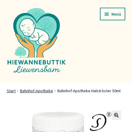
Zur
Zum
Menü
Navigation
Inhalt
springen
springen
Startsäit
Start
Bahnhof-Apotheke
Bahnhof-Apotheke Halströster 50ml
Servicer
Buttik
🔍
Press