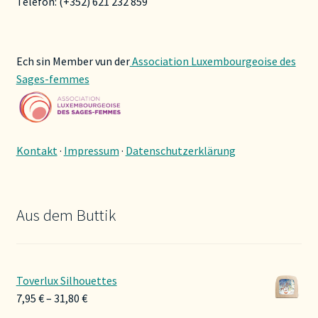
Telefon: (+352) 621 232 859
Ech sin Member vun der
Association Luxembourgeoise des
Sages-femmes
Kontakt
·
Impressum
·
Datenschutzerklärung
Aus dem Buttik
Toverlux Silhouettes
Preisspanne:
7,95
€
–
31,80
€
7,95 €