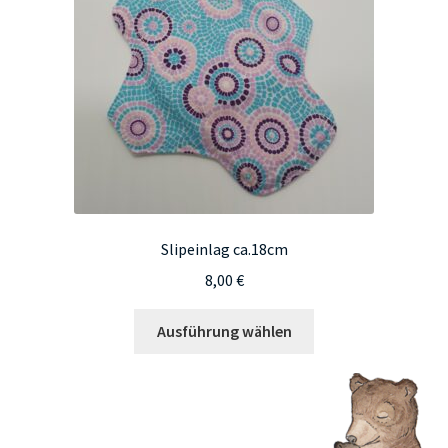
können
auf
der
Produktseite
gewählt
werden
Slipeinlag ca.18cm
8,00
€
Dieses
Ausführung wählen
Produkt
weist
mehrere
Varianten
auf.