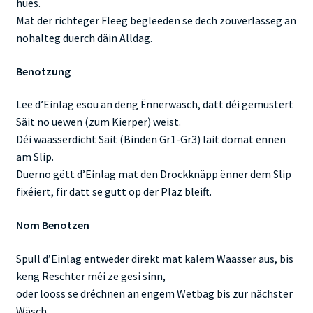
hues.
Mat der richteger Fleeg begleeden se dech zouverlässeg an
nohalteg duerch däin Alldag.
Benotzung
Lee d’Einlag esou an deng Ënnerwäsch, datt déi gemustert
Säit no uewen (zum Kierper) weist.
Déi waasserdicht Säit (Binden Gr1-Gr3) läit domat ënnen
am Slip.
Duerno gëtt d’Einlag mat den Drockknäpp ënner dem Slip
fixéiert, fir datt se gutt op der Plaz bleift.
Nom Benotzen
Spull d’Einlag entweder direkt mat kalem Waasser aus, bis
keng Reschter méi ze gesi sinn,
oder looss se dréchnen an engem Wetbag bis zur nächster
Wäsch.