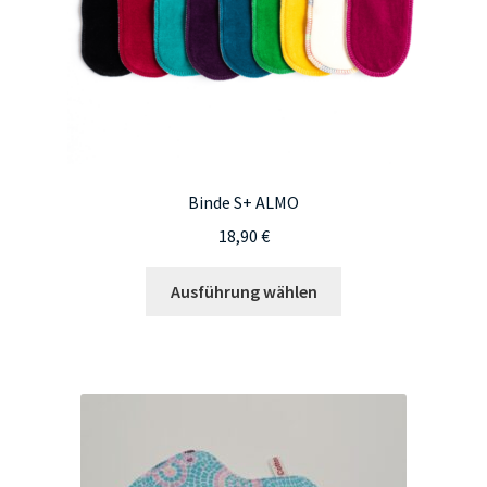
gewählt
werden
Binde S+ ALMO
18,90
€
Dieses
Ausführung wählen
Produkt
weist
mehrere
Varianten
auf.
Die
Optionen