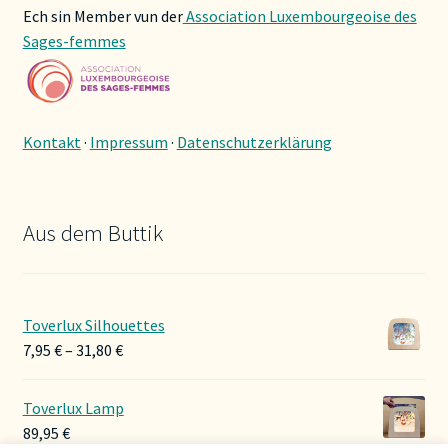
Ech sin Member vun der
Association Luxembourgeoise des
Sages-femmes
Kontakt
·
Impressum
·
Datenschutzerklärung
Aus dem Buttik
Toverlux Silhouettes
Preisspanne:
7,95
€
–
31,80
€
7,95 €
bis
Toverlux Lamp
31,80 €
89,95
€