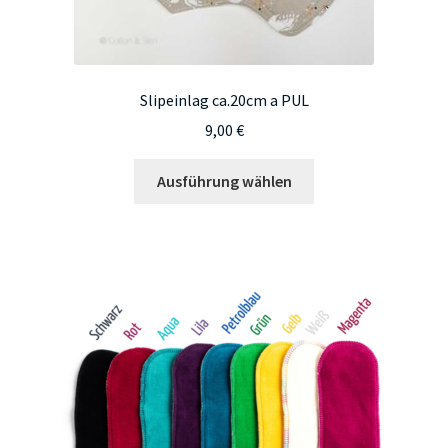
Slipeinlag ca.20cm a PUL
9,00
€
Dieses
Ausführung wählen
Produkt
weist
mehrere
Varianten
auf.
Die
Optionen
können
auf
der
Produktseite