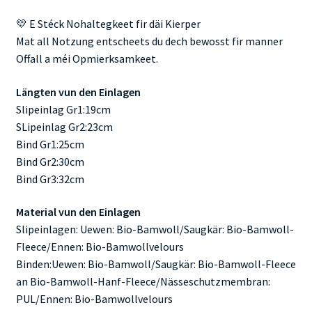
💛 E Stéck Nohaltegkeet fir däi Kierper
Mat all Notzung entscheets du dech bewosst fir manner
Offall a méi Opmierksamkeet.
Längten vun den Einlagen
Slipeinlag Gr1:19cm
SLipeinlag Gr2:23cm
Bind Gr1:25cm
Bind Gr2:30cm
Bind Gr3:32cm
Material vun den Einlagen
Slipeinlagen: Uewen: Bio-Bamwoll/Saugkär: Bio-Bamwoll-
Fleece/Ennen: Bio-Bamwollvelours
Binden:Uewen: Bio-Bamwoll/Saugkär: Bio-Bamwoll-Fleece
an Bio-Bamwoll-Hanf-Fleece/Nässeschutzmembran:
PUL/Ennen: Bio-Bamwollvelours