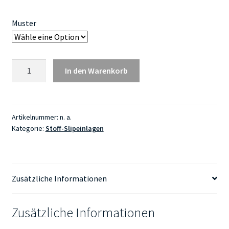
Muster
Slipeinlagen
In den Warenkorb
GR2
-
Handmade
Hiewannebuttik
Artikelnummer:
n. a.
Kategorie:
Stoff-Slipeinlagen
Liewensbam
(MADE
IN
LUXEMBOURG)
Zusätzliche Informationen
Menge
Zusätzliche Informationen