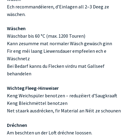
Ech recommandéieren, d’Einlagen all 2–3 Deeg ze
wäschen.
Wäschen
Wäschbar bis 60 °C (max. 1200 Touren)
Kann zesumme mat normaler Wäsch gewäsch ginn
Fir eng méi laang Liewensdauer empfeelen ech e
Wäschnetz
Bei Bedarf kanns du Flecken virdru mat Gallseef
behandelen
Wichteg Fleeg-Hinweiser
Keng Weichspüler benotzen – reduzéiert d’Saugkraaft
Keng Bleichmëttel benotzen
Net staark ausdrécken, fir Material an Néit ze schounen
Dréchnen
Am beschten un der Loft dréchne loossen.