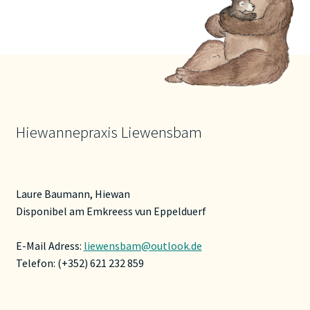
Die
Optionen
können
auf
der
Produktseite
gewählt
Hiewannepraxis Liewensbam
werden
Laure Baumann, Hiewan
Disponibel am Emkreess vun Eppelduerf
E-Mail Adress:
liewensbam@outlook.de
Telefon: (+352) 621 232 859