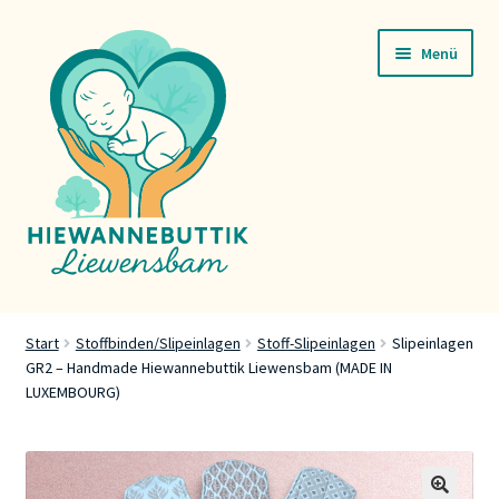
Zur
Zum
Menü
Navigation
Inhalt
springen
springen
Startsäit
Start
Stoffbinden/Slipeinlagen
Stoff-Slipeinlagen
Slipeinlagen
GR2 – Handmade Hiewannebuttik Liewensbam (MADE IN
Servicer
LUXEMBOURG)
Buttik
Press