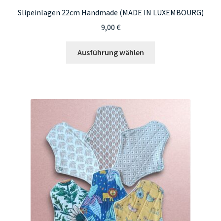
Slipeinlagen 22cm Handmade (MADE IN LUXEMBOURG)
9,00
€
Dieses
Ausführung wählen
Produkt
weist
mehrere
Varianten
auf.
Die
Optionen
können
auf
der
Produktseite
gewählt
werden