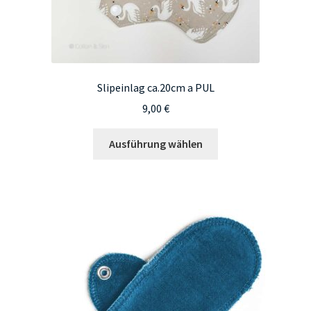
werden
Slipeinlag ca.20cm a PUL
9,00
€
Dieses
Ausführung wählen
Produkt
weist
mehrere
Varianten
auf.
Die
Optionen
können
auf
der