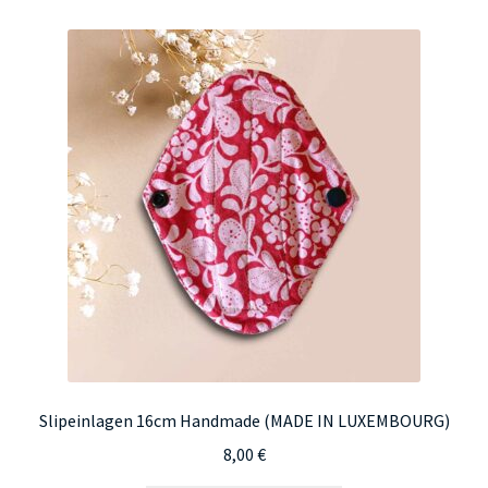
Varianten
auf.
Die
Optionen
können
auf
der
Produktseite
gewählt
werden
Slipeinlagen 16cm Handmade (MADE IN LUXEMBOURG)
8,00
€