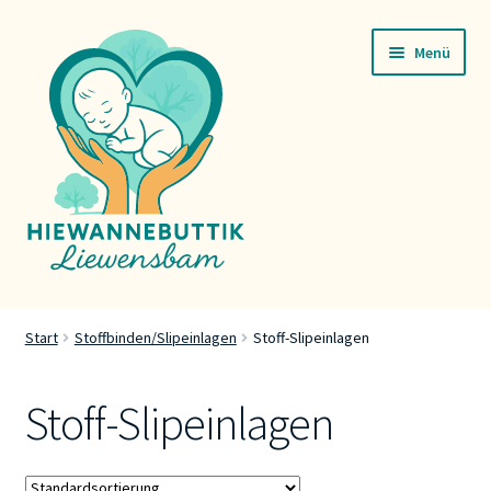
Zur
Zum
Menü
Navigation
Inhalt
springen
springen
Startsäit
Start
Stoffbinden/Slipeinlagen
Stoff-Slipeinlagen
Servicer
Stoff-Slipeinlagen
Buttik
Press