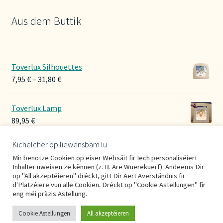
Aus dem Buttik
Toverlux Silhouettes
Preisspanne:
7,95
€
–
31,80
€
7,95 €
bis
Toverlux Lamp
31,80 €
89,95
€
Kichelcher op liewensbam.lu
Hoerbänner Wollwalk
Mir benotze Cookien op eiser Websäit fir Iech personaliséiert
29,00
€
Inhalter uweisen ze kënnen (z. B. Äre Wuerekuerf). Andeems Dir
op "All akzeptéieren" dréckt, gitt Dir Äert Averständnis fir
d'Platzéiere vun alle Cookien. Dréckt op "Cookie Astellungen" fir
eng méi präzis Astellung.
Cookie Astellungen
All akzeptéieren
0