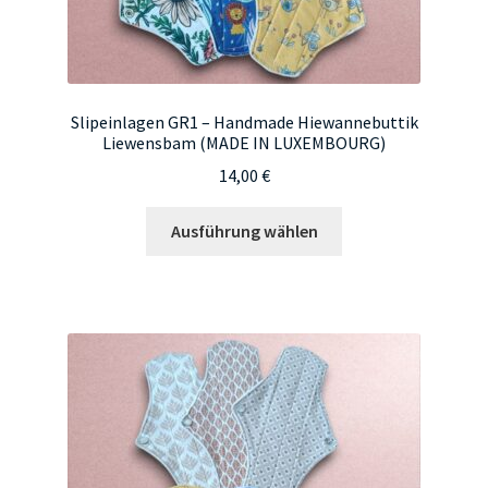
Slipeinlagen GR1 – Handmade Hiewannebuttik
Liewensbam (MADE IN LUXEMBOURG)
14,00
€
Dieses
Ausführung wählen
Produkt
weist
mehrere
Varianten
auf.
Die
Optionen
können
auf