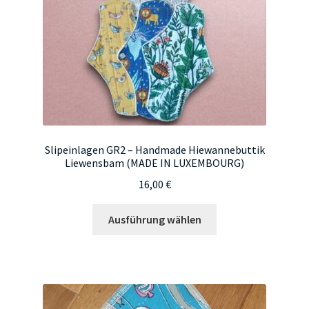
der
Produktseite
gewählt
werden
Slipeinlagen GR2 – Handmade Hiewannebuttik
Liewensbam (MADE IN LUXEMBOURG)
16,00
€
Dieses
Ausführung wählen
Produkt
weist
mehrere
Varianten
auf.