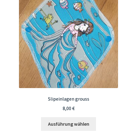
Die
Optionen
können
auf
der
Produktseite
gewählt
werden
Slipeinlagen grouss
8,00
€
Dieses
Ausführung wählen
Produkt
weist