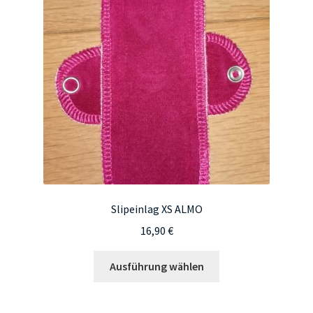
Optionen
können
auf
der
Produktseite
gewählt
werden
Slipeinlag XS ALMO
16,90
€
Dieses
Ausführung wählen
Produkt
weist
mehrere