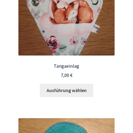
der
Produktseite
gewählt
werden
Tangaeinlag
7,00
€
Dieses
Ausführung wählen
Produkt
weist
mehrere
Varianten
auf.
Die