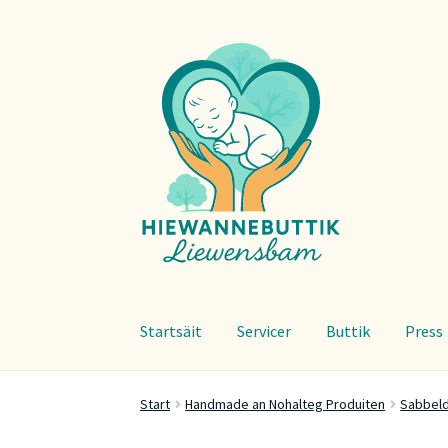
Zur
Zum
Navigation
Inhalt
springen
springen
Startsäit
Servicer
Buttik
Press
Start
Handmade an Nohalteg Produiten
Sabbeld