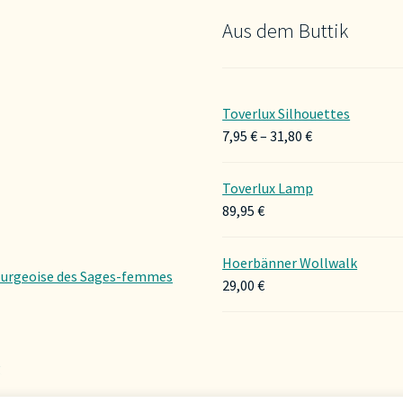
Aus dem Buttik
Toverlux Silhouettes
Preisspanne:
7,95
€
–
31,80
€
7,95 €
bis
Toverlux Lamp
31,80 €
89,95
€
Hoerbänner Wollwalk
urgeoise des Sages-femmes
29,00
€
g