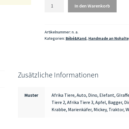
Sabbeldicher
In den Warenkorb
mat
Druckknäpp
Grouss
Menge
Artikelnummer:
n. a.
Kategorien:
Bébé&Kand
,
Handmade an Nohalte
Zusätzliche Informationen
Muster
Afrika Tiere, Auto, Dino, Elefant, GIraffe
Tiere 2, Afrika Tiere 3, Apfel, Bagger, Di
Krabbe, Marienkäfer, Mickey, Traktor, 