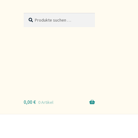
Suche
Suchen
nach:
0,00
€
0 Artikel