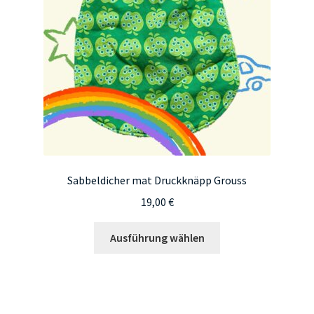
Sabbeldicher mat Druckknäpp Grouss
19,00
€
Dieses
Ausführung wählen
Produkt
weist
mehrere
Varianten