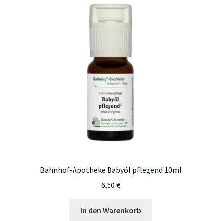
auf.
Die
Optionen
können
auf
der
Produktseite
gewählt
werden
Bahnhof-Apotheke Babyöl pflegend 10ml
6,50
€
In den Warenkorb