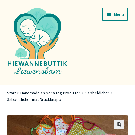
Zur
Zum
Menü
Navigation
Inhalt
springen
springen
Startsäit
Start
Handmade an Nohalteg Produiten
Sabbeldicher
Sabbeldicher mat Druckknäpp
Servicer
Buttik
Press
🔍