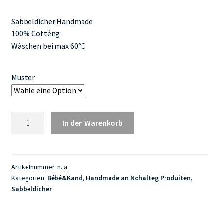
Sabbeldicher Handmade
100% Cotténg
Wàschen bei max 60°C
Muster
Sabbeldicher
In den Warenkorb
mat
Druckknäpp
Menge
Artikelnummer:
n. a.
Kategorien:
Bébé&Kand
,
Handmade an Nohalteg Produiten
,
Sabbeldicher