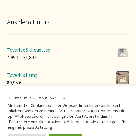
Aus dem Buttik
Toverlux Silhouettes
Preisspanne:
7,95
€
–
31,80
€
7,95 €
bis
Toverlux Lamp
31,80 €
89,95
€
Kichelcher op liewensbam.lu
Hoerbänner Wollwalk
Mir benotze Cookien op eiser Websäit fir Iech personaliséiert
29,00
€
Inhalter uweisen ze kënnen (z. B. Äre Wuerekuerf). Andeems Dir
op "All akzeptéieren" dréckt, gitt Dir Äert Averständnis fir
d'Platzéiere vun alle Cookien. Dréckt op "Cookie Astellungen" fir
eng méi präzis Astellung.