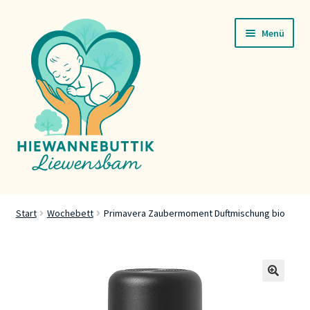
Zur
Zum
Menü
Navigation
Inhalt
springen
springen
Startsäit
Start
Wochebett
Primavera Zaubermoment Duftmischung bio
Servicer
Buttik
🔍
Press