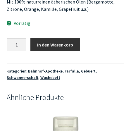
Mit 100% naturreinen ätherischen Ölen (Bergamotte,
Zitrone, Orange, Kamille, Grapefruit u.a.)
Vorrätig
Farfalla
In den Warenkorb
Lebensfreude
Bergamotte
Raumspray
Menge
Kategorien:
Bahnhof-Apotheke
,
Farfalla
,
Gebuert
,
Schwangerschaft
,
Wochebett
Ähnliche Produkte