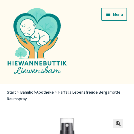
Zur
Zum
Menü
Navigation
Inhalt
springen
springen
Startsäit
Start
Bahnhof-Apotheke
Farfalla Lebensfreude Bergamotte
Raumspray
Servicer
Buttik
Press
🔍