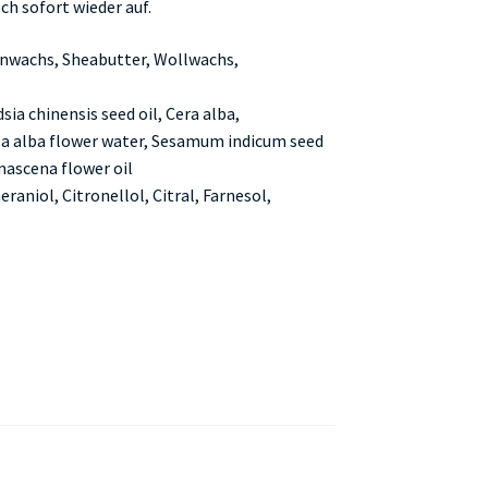
h sofort wieder auf.
enwachs, Sheabutter, Wollwachs,
ia chinensis seed oil, Cera alba,
sa alba flower water, Sesamum indicum seed
mascena flower oil
raniol, Citronellol, Citral, Farnesol,