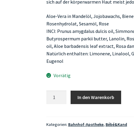
sich auf der körperwarmen Haut meist jedoc
Aloe-Vera in Mandelöl, Jojobawachs, Bien
Rosenhydrolat, Sesamöl, Rose
INCI: Prunus amygdalus dulcis oil, Simmonds
Butyrospermum parkii butter, Lanolin, Ro
oil, Aloe barbadensis leaf extract, Rosa da
Natürlich enthalten: Limonene, Linalool, Ge
Eugenol
Vorrätig
Bahnhof-
In den Warenkorb
Apotheke
Baby-
Pflegecreme
15ml
Kategorien:
Bahnhof-Apotheke
,
Bébé&Kand
Menge