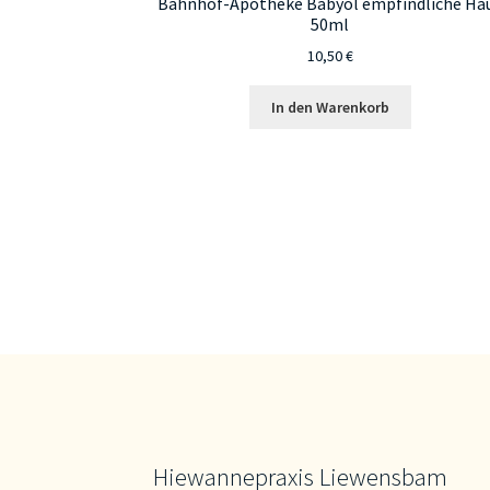
Bahnhof-Apotheke Babyöl empfindliche Ha
50ml
10,50
€
In den Warenkorb
Hiewannepraxis Liewensbam