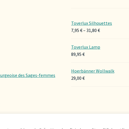
Toverlux Silhouettes
Preisspanne:
7,95
€
–
31,80
€
7,95 €
bis
Toverlux Lamp
31,80 €
89,95
€
Hoerbänner Wollwalk
urgeoise des Sages-femmes
29,00
€
g