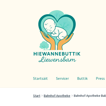
Zur
Zum
Navigation
Inhalt
springen
springen
Startsäit
Servicer
Buttik
Press
Start
Bahnhof-Apotheke
Bahnhof-Apotheke Ba