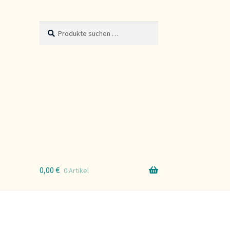
Suche
Suchen
nach:
0,00
€
0 Artikel