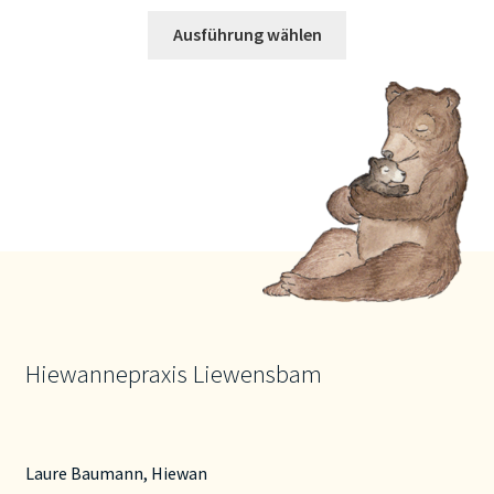
Dieses
Ausführung wählen
Produkt
weist
mehrere
Varianten
auf.
Die
Optionen
können
auf
der
Produktseite
gewählt
Hiewannepraxis Liewensbam
werden
Laure Baumann, Hiewan