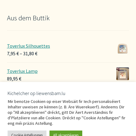
Aus dem Buttik
Toverlux Silhouettes
Preisspanne:
7,95
€
–
31,80
€
7,95 €
bis
Toverlux Lamp
31,80 €
89,95
€
Kichelcher op liewensbam.lu
Hoerbänner Wollwalk
Mir benotze Cookien op eiser Websäit fir Iech personaliséiert
29,00
€
Inhalter uweisen ze kënnen (z. B. Äre Wuerekuerf). Andeems Dir
op "All akzeptéieren" dréckt, gitt Dir Äert Averständnis fir
d'Platzéiere vun alle Cookien. Dréckt op "Cookie Astellungen" fir
eng méi präzis Astellung.
Cookie Astellungen
All akzeptéieren
0