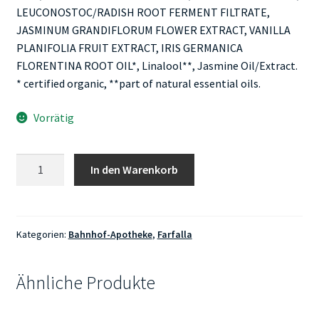
LEUCONOSTOC/RADISH ROOT FERMENT FILTRATE,
JASMINUM GRANDIFLORUM FLOWER EXTRACT, VANILLA
PLANIFOLIA FRUIT EXTRACT, IRIS GERMANICA
FLORENTINA ROOT OIL*, Linalool**, Jasmine Oil/Extract.
* certified organic, **part of natural essential oils.
Vorrätig
Farfalla
In den Warenkorb
Special
Edition
Duschgel
Jasmine
Kategorien:
Bahnhof-Apotheke
,
Farfalla
Garden
Menge
Ähnliche Produkte