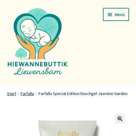
Zur
Zum
Menü
Navigation
Inhalt
springen
springen
Startsäit
Start
Farfalla
Farfalla Special Edition Duschgel Jasmine Garden
Servicer
Buttik
🔍
Press