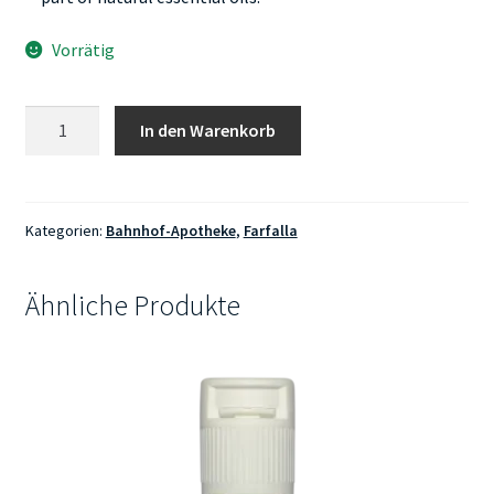
Vorrätig
Farfalla
In den Warenkorb
Special
Edition
Duschgel
Sommerglück
Kategorien:
Bahnhof-Apotheke
,
Farfalla
Menge
Ähnliche Produkte