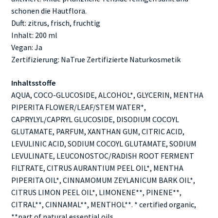
schonen die Hautflora.
Duft: zitrus, frisch, fruchtig
Inhalt: 200 ml
Vegan: Ja
Zertifizierung: NaTrue Zertifizierte Naturkosmetik
Inhaltsstoffe
AQUA, COCO-GLUCOSIDE, ALCOHOL*, GLYCERIN, MENTHA
PIPERITA FLOWER/LEAF/STEM WATER*,
CAPRYLYL/CAPRYL GLUCOSIDE, DISODIUM COCOYL
GLUTAMATE, PARFUM, XANTHAN GUM, CITRIC ACID,
LEVULINIC ACID, SODIUM COCOYL GLUTAMATE, SODIUM
LEVULINATE, LEUCONOSTOC/RADISH ROOT FERMENT
FILTRATE, CITRUS AURANTIUM PEEL OIL*, MENTHA
PIPERITA OIL*, CINNAMOMUM ZEYLANICUM BARK OIL*,
CITRUS LIMON PEEL OIL*, LIMONENE**, PINENE**,
CITRAL**, CINNAMAL**, MENTHOL**. * certified organic,
**part of natural essential oils.