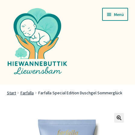
Zur
Zum
Menü
Navigation
Inhalt
springen
springen
Startsäit
Start
Farfalla
Farfalla Special Edition Duschgel Sommerglück
Servicer
Buttik
🔍
Press