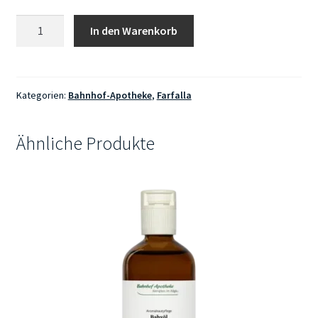
Farfalla
In den Warenkorb
Relax
Duschgel
Berglavendel
Menge
Kategorien:
Bahnhof-Apotheke
,
Farfalla
Ähnliche Produkte