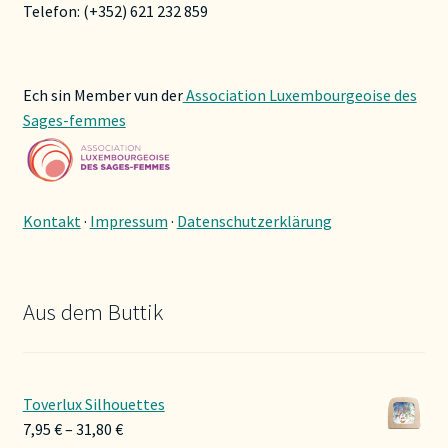
Telefon: (+352) 621 232 859
Ech sin Member vun der
Association Luxembourgeoise des
Sages-femmes
Kontakt
·
Impressum
·
Datenschutzerklärung
Aus dem Buttik
Toverlux Silhouettes
Preisspanne:
7,95
€
–
31,80
€