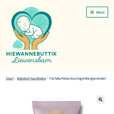
Zur
Zum
Menü
Navigation
Inhalt
springen
springen
Startsäit
Start
Bahnhof-Apotheke
Farfalla Relax Duschgel Berglavendel
Servicer
Buttik
🔍
Press