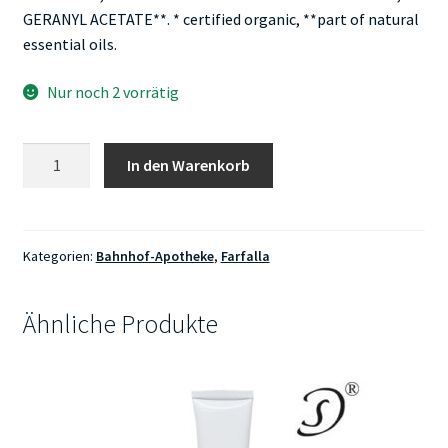
GERANYL ACETATE**. * certified organic, **part of natural
essential oils.
Nur noch 2 vorrätig
Farfalla
In den Warenkorb
Happiness
Duschgel
Hippie
Rose
Kategorien:
Bahnhof-Apotheke
,
Farfalla
Menge
Ähnliche Produkte