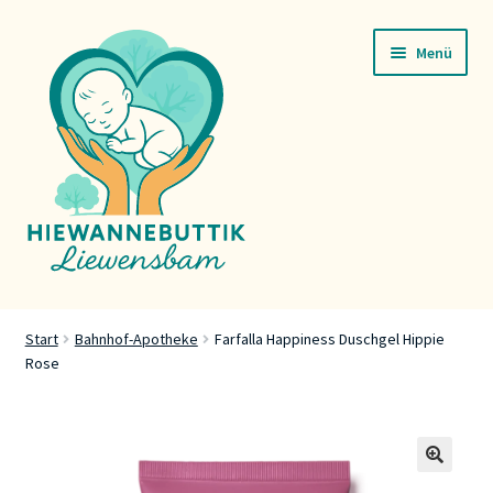
Zur
Zum
Menü
Navigation
Inhalt
springen
springen
Startsäit
Start
Bahnhof-Apotheke
Farfalla Happiness Duschgel Hippie
Rose
Servicer
Buttik
Press
🔍