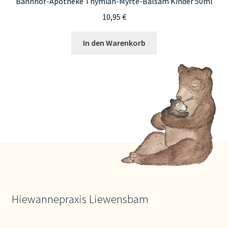
Bahnhof-Apotheke Thymian-Myrte-Balsam Kinder 50ml
10,95
€
In den Warenkorb
Hiewannepraxis Liewensbam