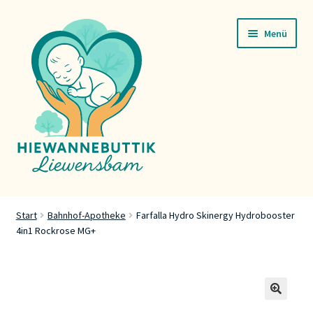
Zur
Zum
Menü
Navigation
Inhalt
springen
springen
Startsäit
Start
Bahnhof-Apotheke
Farfalla Hydro Skinergy Hydrobooster
4in1 Rockrose MG+
Servicer
Buttik
Press
🔍