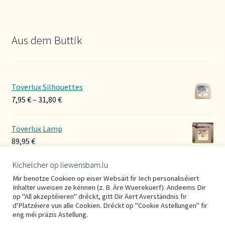
Aus dem Buttik
Toverlux Silhouettes
Preisspanne:
7,95
€
–
31,80
€
7,95 €
bis
Toverlux Lamp
31,80 €
89,95
€
Kichelcher op liewensbam.lu
Hoerbänner Wollwalk
Mir benotze Cookien op eiser Websäit fir Iech personaliséiert
29,00
€
Inhalter uweisen ze kënnen (z. B. Äre Wuerekuerf). Andeems Dir
op "All akzeptéieren" dréckt, gitt Dir Äert Averständnis fir
d'Platzéiere vun alle Cookien. Dréckt op "Cookie Astellungen" fir
eng méi präzis Astellung.