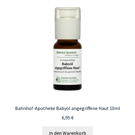
auf.
Die
Optionen
können
auf
der
Produktseite
gewählt
werden
Bahnhof-Apotheke Babyöl angegriffene Haut 10ml
6,95
€
In den Warenkorb