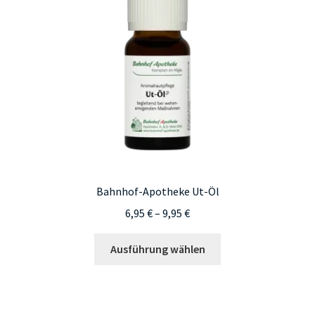
Bahnhof-Apotheke Ut-Öl
Preisspanne:
6,95
€
–
9,95
€
6,95 €
Dieses
bis
Ausführung wählen
Produkt
9,95 €
weist
mehrere
Varianten