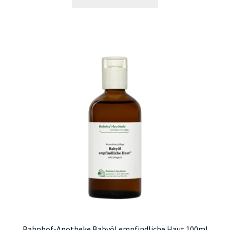
Bahnhof-Apotheke Babyöl empfindliche Haut 100ml