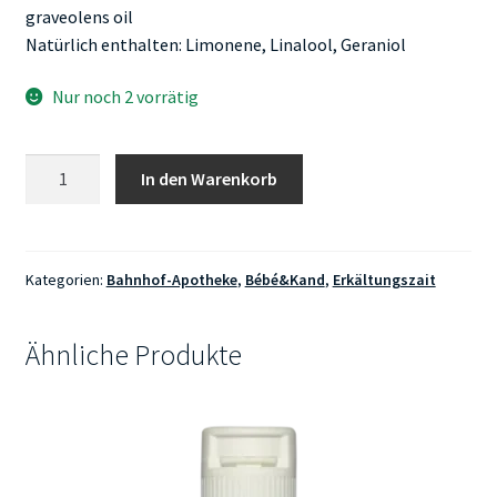
graveolens oil
Natürlich enthalten: Limonene, Linalool, Geraniol
Nur noch 2 vorrätig
Bahnhof-
In den Warenkorb
Apotheke
Allgäuer
Atemöl
Kinder
Kategorien:
Bahnhof-Apotheke
,
Bébé&Kand
,
Erkältungszait
10ml
Menge
Ähnliche Produkte