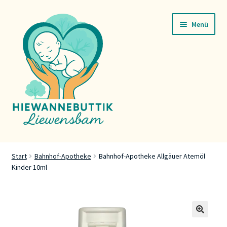
Zur
Zum
Menü
Navigation
Inhalt
springen
springen
Startsäit
Start
Bahnhof-Apotheke
Bahnhof-Apotheke Allgäuer Atemöl
Kinder 10ml
Servicer
Buttik
Press
🔍