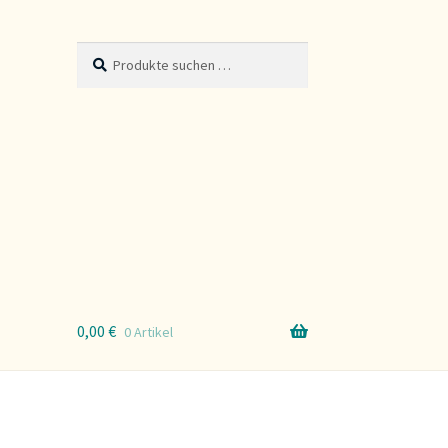
Suche
Suchen
nach:
0,00
€
0 Artikel