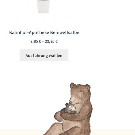
Bahnhof-Apotheke Beinwellsalbe
Preisspanne:
8,95
€
–
23,95
€
8,95 €
Dieses
bis
Ausführung wählen
Produkt
23,95 €
weist
mehrere
Varianten
auf.
Die
Optionen
können
auf
der
Produktseite
gewählt