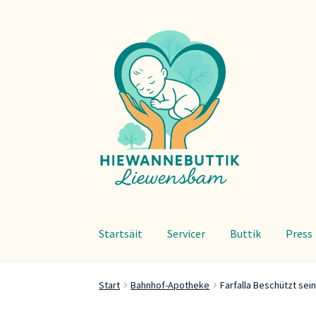
Zur
Zum
Navigation
Inhalt
springen
springen
Startsäit
Servicer
Buttik
Press
Start
Bahnhof-Apotheke
Farfalla Beschützt se