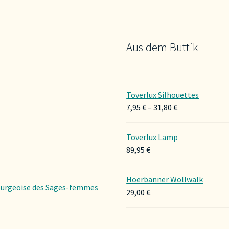
Aus dem Buttik
Toverlux Silhouettes
Preisspanne:
7,95
€
–
31,80
€
7,95 €
bis
Toverlux Lamp
31,80 €
89,95
€
Hoerbänner Wollwalk
urgeoise des Sages-femmes
29,00
€