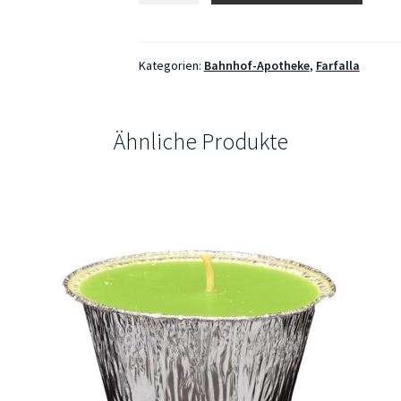
sein
Bio-
Raumspray
Kategorien:
Bahnhof-Apotheke
,
Farfalla
Waldzauber
Menge
Ähnliche Produkte