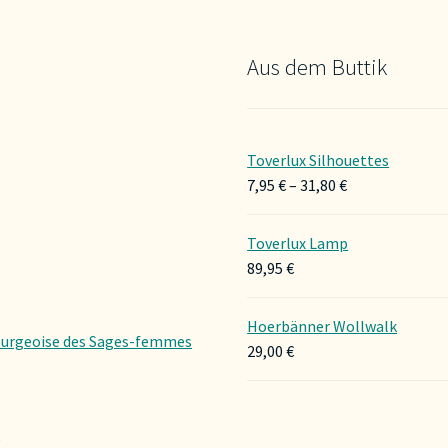
Aus dem Buttik
Toverlux Silhouettes
Preisspanne:
7,95
€
–
31,80
€
7,95 €
bis
Toverlux Lamp
31,80 €
89,95
€
Hoerbänner Wollwalk
urgeoise des Sages-femmes
29,00
€
g