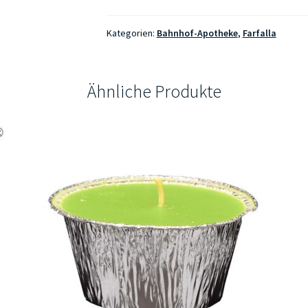
Bio-
Raumspray
Kategorien:
Bahnhof-Apotheke
,
Farfalla
Erfrischung
Menge
Ähnliche Produkte