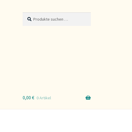
Suche
Suchen
nach:
0,00
€
0 Artikel