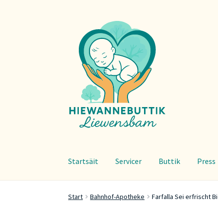
Zur
Zum
Navigation
Inhalt
springen
springen
Startsäit
Servicer
Buttik
Press
Start
Bahnhof-Apotheke
Farfalla Sei erfrischt