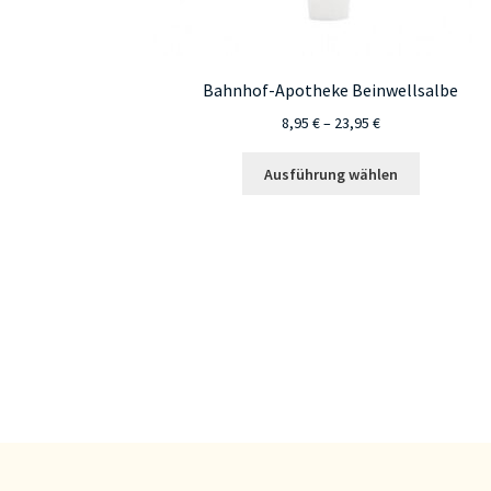
Bahnhof-Apotheke Beinwellsalbe
Preisspanne:
8,95
€
–
23,95
€
8,95 €
Dieses
bis
Ausführung wählen
Produkt
23,95 €
weist
mehrere
Varianten
auf.
Die
Optionen
können
auf
der
Produktsei
gewählt
werden