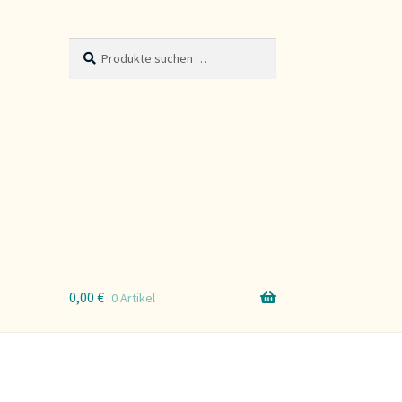
Suche
Suchen
nach:
0,00
€
0 Artikel