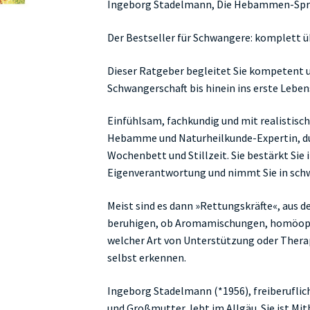
Ingeborg Stadelmann, Die Hebammen-Spr
Der Bestseller für Schwangere: komplett ü
Dieser Ratgeber begleitet Sie kompetent u
Schwangerschaft bis hinein ins erste Lebens
Einfühlsam, fachkundig und mit realistisc
Hebamme und Naturheilkunde-Expertin, dur
Wochenbett und Stillzeit. Sie bestärkt Sie
Eigenverantwortung und nimmt Sie in sch
Meist sind es dann »Rettungskräfte«, aus de
beruhigen, ob Aromamischungen, homöopat
welcher Art von Unterstützung oder Therap
selbst erkennen.
Ingeborg Stadelmann (*1956), freiberufl
und Großmutter, lebt im Allgäu. Sie ist 