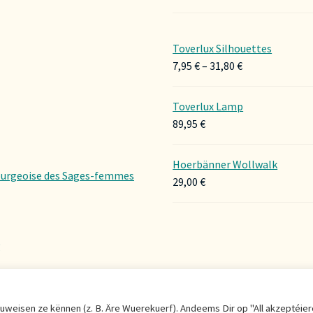
Toverlux Silhouettes
Preisspanne:
7,95
€
–
31,80
€
7,95 €
bis
Toverlux Lamp
31,80 €
89,95
€
Hoerbänner Wollwalk
urgeoise des Sages-femmes
29,00
€
g
r uweisen ze kënnen (z. B. Äre Wuerekuerf). Andeems Dir op "All akzeptéie