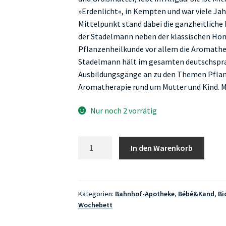
»Erdenlicht«, in Kempten und war viele Jah
Mittelpunkt stand dabei die ganzheitliche
der Stadelmann neben der klassischen Ho
Pflanzenheilkunde vor allem die Aromather
Stadelmann hält im gesamten deutschspra
Ausbildungsgänge an zu den Themen Pfla
Aromatherapie rund um Mutter und Kind.
Nur noch 2 vorrätig
Die
In den Warenkorb
Hebammensprechstunde,
Stadelmann
Menge
Kategorien:
Bahnhof-Apotheke
,
Bébé&Kand
,
Bi
Wochebett