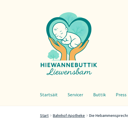
Zur
Zum
Navigation
Inhalt
springen
springen
Startsäit
Servicer
Buttik
Press
Start
Bahnhof-Apotheke
Die Hebammensprechs