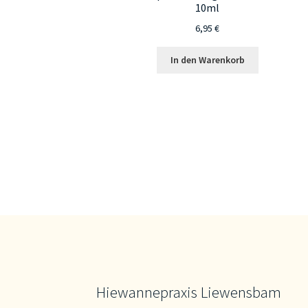
10ml
6,95
€
In den Warenkorb
Hiewannepraxis Liewensbam