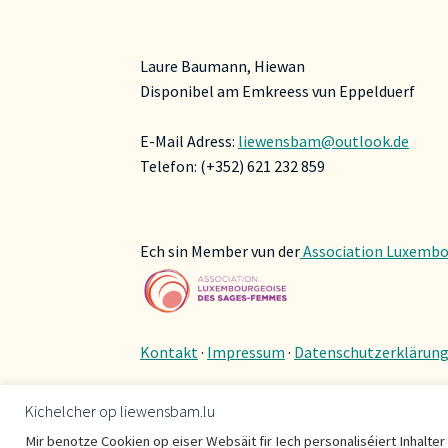
Laure Baumann, Hiewan
Disponibel am Emkreess vun Eppelduerf
E-Mail Adress:
liewensbam@outlook.de
Telefon: (+352) 621 232 859
Ech sin Member vun der
Association Luxembo
Kontakt
·
Impressum
·
Datenschutzerklärun
Kichelcher op liewensbam.lu
Mir benotze Cookien op eiser Websäit fir Iech personaliséiert Inhalte