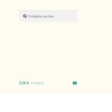
Suche
Suchen
nach:
0,00
€
0 Artikel