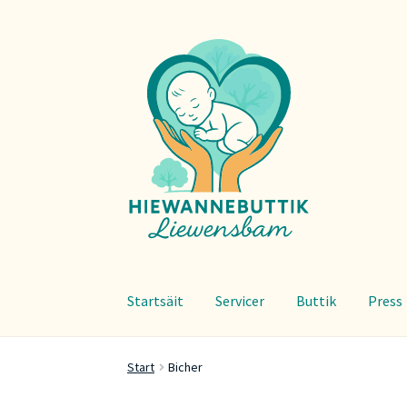
Zur
Zum
Navigation
Inhalt
springen
springen
Startsäit
Servicer
Buttik
Press
Start
Bicher