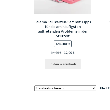
Lalema Stillkarten-Set: mit Tipps
für die am häufigsten
auftretenden Probleme in der
Stillzeit
ANGEBOT!
Ursprünglicher
Aktueller
14,99
€
12,00
€
Preis
Preis
war:
ist:
In den Warenkorb
14,99 €
12,00 €.
Alle 8