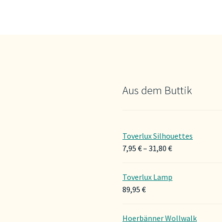
Aus dem Buttik
Toverlux Silhouettes
Preisspanne:
7,95
€
–
31,80
€
7,95 €
bis
Toverlux Lamp
31,80 €
89,95
€
Hoerbänner Wollwalk