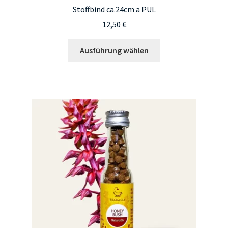
Stoffbind ca.24cm a PUL
12,50
€
Dieses
Ausführung wählen
Produkt
weist
mehrere
Varianten
auf.
Die
Optionen
können
auf
der
Produktseite
gewählt
werden