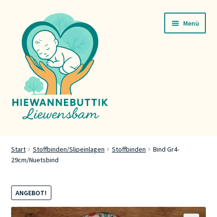
Zur
Zum
Menü
Navigation
Inhalt
springen
springen
Startsäit
Start
Stoffbinden/Slipeinlagen
Stoffbinden
Bind Gr4-
29cm/Nuetsbind
Servicer
Buttik
ANGEBOT!
Press