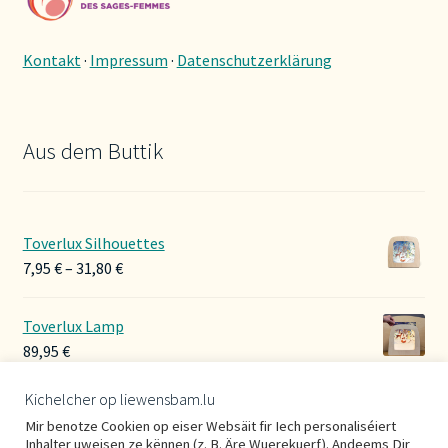
Kontakt
·
Impressum
·
Datenschutzerklärung
Aus dem Buttik
Toverlux Silhouettes
Preisspanne:
7,95
€
–
31,80
€
7,95 €
bis
Toverlux Lamp
31,80 €
89,95
€
Kichelcher op liewensbam.lu
Hoerbänner Wollwalk
Mir benotze Cookien op eiser Websäit fir Iech personaliséiert
29,00
€
Inhalter uweisen ze kënnen (z. B. Äre Wuerekuerf). Andeems Dir