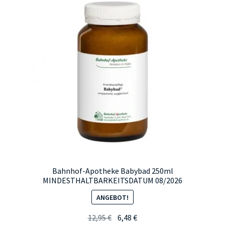
Bahnhof-Apotheke Babybad 250ml
MINDESTHALTBARKEITSDATUM 08/2026
ANGEBOT!
Ursprünglicher
Aktueller
12,95
€
6,48
€