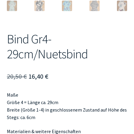
Bind Gr4-
29cm/Nuetsbind
Ursprünglicher
Aktueller
20,50
€
16,40
€
Preis
Preis
Maße
war:
ist:
Größe 4 = Länge ca. 29cm
20,50 €
16,40 €.
Breite (Größe 1-4) in geschlossenem Zustand auf Höhe des
Stegs: ca. 6cm
Materialien & weitere Eigenschaften