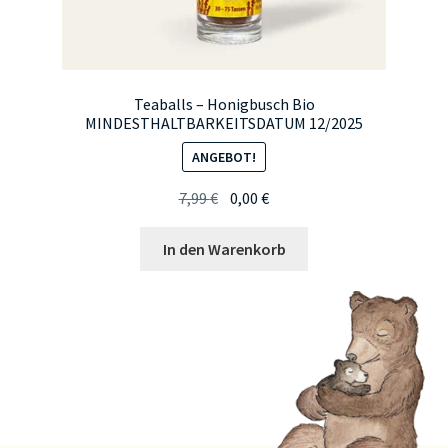
Teaballs – Honigbusch Bio
MINDESTHALTBARKEITSDATUM 12/2025
ANGEBOT!
Ursprünglicher
Aktueller
7,99
€
0,00
€
Preis
Preis
war:
ist:
In den Warenkorb
7,99 €
0,00 €.