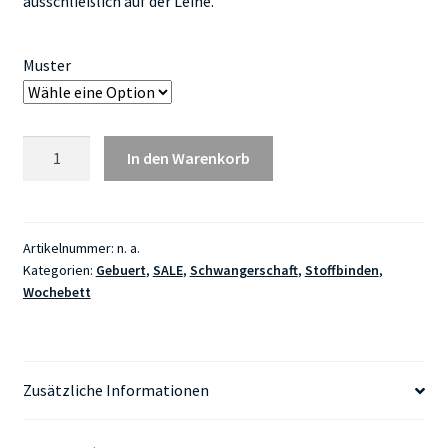
ausschließlich auf der Leine.
Muster
Bind
In den Warenkorb
Gr4-
29cm/Nuetsbind
Menge
Artikelnummer:
n. a.
Kategorien:
Gebuert
,
SALE
,
Schwangerschaft
,
Stoffbinden
,
Wochebett
Zusätzliche Informationen