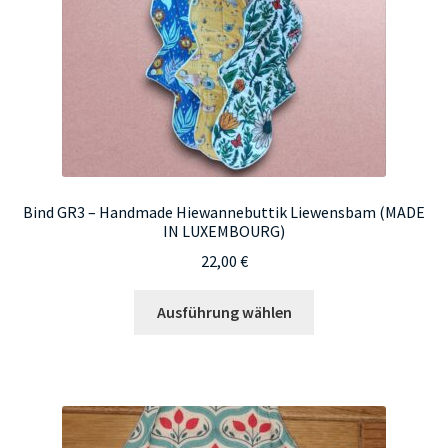
Produktseite
gewählt
werden
Bind GR3 – Handmade Hiewannebuttik Liewensbam (MADE
IN LUXEMBOURG)
22,00
€
Dieses
Ausführung wählen
Produkt
weist
mehrere
Varianten
auf.