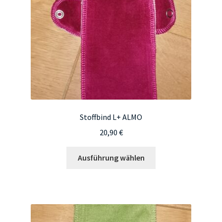
der
Produktseite
gewählt
werden
Stoffbind L+ ALMO
20,90
€
Dieses
Ausführung wählen
Produkt
weist
mehrere
Varianten
auf.