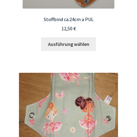
Stoffbind ca.24cm a PUL
12,50
€
Dieses
Ausführung wählen
Produkt
weist
mehrere
Varianten
auf.
Die
Optionen
können
auf
der
Produktseite
gewählt