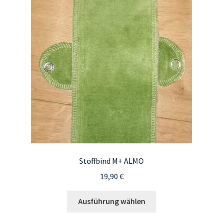
Die
Optionen
können
auf
der
Produktseite
gewählt
werden
Stoffbind M+ ALMO
19,90
€
Dieses
Ausführung wählen
Produkt
weist