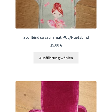
werden
Stoffbind ca.28cm mat PUL/Nuetsbind
15,00
€
Dieses
Ausführung wählen
Produkt
weist
mehrere
Varianten
auf.
Die
Optionen
können
auf