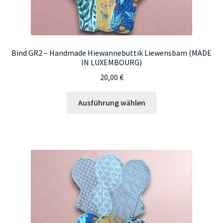
Bind GR2 – Handmade Hiewannebuttik Liewensbam (MADE
IN LUXEMBOURG)
20,00
€
Dieses
Ausführung wählen
Produkt
weist
mehrere
Varianten
auf.
Die
Optionen
können
auf
der