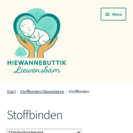
Zur
Zum
Menü
Navigation
Inhalt
springen
springen
Startsäit
Start
Stoffbinden/Slipeinlagen
Stoffbinden
Servicer
Stoffbinden
Buttik
Press