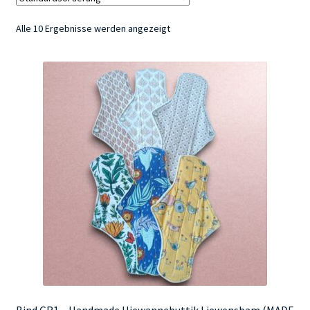
Alle 10 Ergebnisse werden angezeigt
Kontakt
Bind GR1 – Handmade Hiewannebuttik Liewensbam (MADE