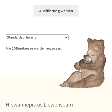
Dieses
Ausführung wählen
Produkt
weist
mehrere
Varianten
auf.
Die
Alle 10 Ergebnisse werden angezeigt
Optionen
können
auf
der
Produktseite
gewählt
werden
Hiewannepraxis Liewensbam