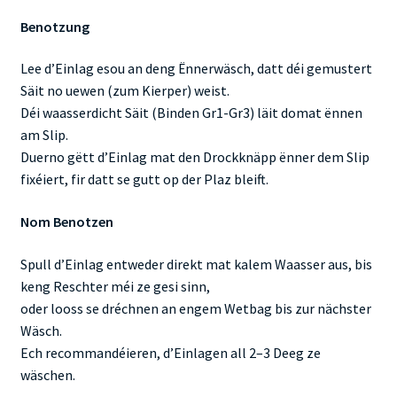
Benotzung
Lee d’Einlag esou an deng Ënnerwäsch, datt déi gemustert
Säit no uewen (zum Kierper) weist.
Déi waasserdicht Säit (Binden Gr1-Gr3) läit domat ënnen
am Slip.
Duerno gëtt d’Einlag mat den Drockknäpp ënner dem Slip
fixéiert, fir datt se gutt op der Plaz bleift.
Nom Benotzen
Spull d’Einlag entweder direkt mat kalem Waasser aus, bis
keng Reschter méi ze gesi sinn,
oder looss se dréchnen an engem Wetbag bis zur nächster
Wäsch.
Ech recommandéieren, d’Einlagen all 2–3 Deeg ze
wäschen.