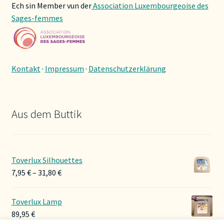
Ech sin Member vun der
Association Luxembourgeoise des
Sages-femmes
Kontakt
·
Impressum
·
Datenschutzerklärung
Aus dem Buttik
Toverlux Silhouettes
Preisspanne:
7,95
€
–
31,80
€
7,95 €
bis
Toverlux Lamp
31,80 €
89,95
€