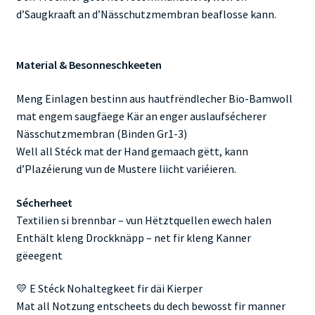
d’Saugkraaft an d’Nässchutzmembran beaflosse kann.
Material & Besonneschkeeten
Meng Einlagen bestinn aus hautfrëndlecher Bio-Bamwoll
mat engem saugfäege Kär an enger auslaufsécherer
Nässchutzmembran (Binden Gr1-3)
Well all Stéck mat der Hand gemaach gëtt, kann
d’Plazéierung vun de Mustere liicht variéieren.
Sécherheet
Textilien si brennbar – vun Hëtztquellen ewech halen
Enthält kleng Drockknäpp – net fir kleng Kanner
gëeegent
💛 E Stéck Nohaltegkeet fir däi Kierper
Mat all Notzung entscheets du dech bewosst fir manner