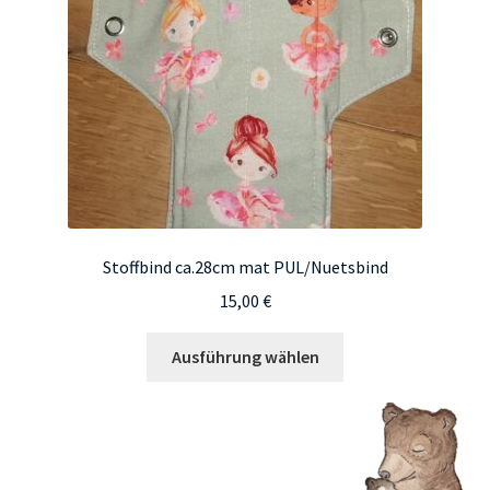
auf
der
Produktseite
gewählt
werden
Stoffbind ca.28cm mat PUL/Nuetsbind
15,00
€
Dieses
Ausführung wählen
Produkt
weist
mehrere
Varianten
auf.