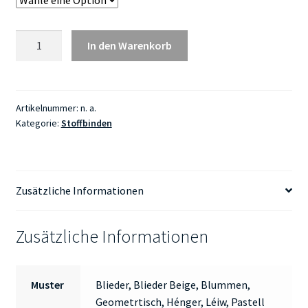
Bind
In den Warenkorb
GR1
-
Handmade
Hiewannebuttik
Artikelnummer:
n. a.
Kategorie:
Stoffbinden
Liewensbam
(MADE
IN
LUXEMBOURG)
Zusätzliche Informationen
Menge
Zusätzliche Informationen
Muster
Blieder, Blieder Beige, Blummen,
Geometrtisch, Hénger, Léiw, Pastell