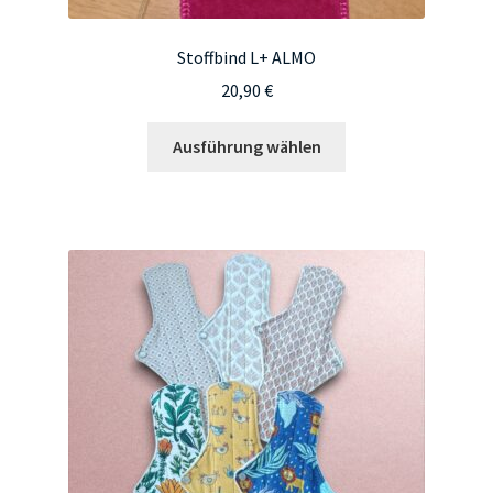
Stoffbind L+ ALMO
20,90
€
Dieses
Ausführung wählen
Produkt
weist
mehrere
Varianten
auf.
Die
Optionen
können
auf
der
Produktseite
gewählt
werden