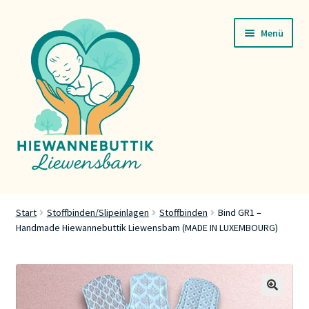
Zur
Zum
Menü
Navigation
Inhalt
springen
springen
Startsäit
Start
Stoffbinden/Slipeinlagen
Stoffbinden
Bind GR1 –
Handmade Hiewannebuttik Liewensbam (MADE IN LUXEMBOURG)
Servicer
Buttik
Press
🔍