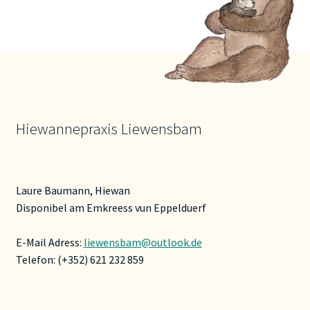
Die
Optionen
können
auf
der
Produktseite
gewählt
Hiewannepraxis Liewensbam
werden
Laure Baumann, Hiewan
Disponibel am Emkreess vun Eppelduerf
E-Mail Adress:
liewensbam@outlook.de
Telefon: (+352) 621 232 859