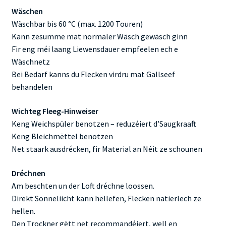
Wäschen
Wäschbar bis 60 °C (max. 1200 Touren)
Kann zesumme mat normaler Wäsch gewäsch ginn
Fir eng méi laang Liewensdauer empfeelen ech e
Wäschnetz
Bei Bedarf kanns du Flecken virdru mat Gallseef
behandelen
Wichteg Fleeg-Hinweiser
Keng Weichspüler benotzen – reduzéiert d’Saugkraaft
Keng Bleichmëttel benotzen
Net staark ausdrécken, fir Material an Néit ze schounen
Dréchnen
Am beschten un der Loft dréchne loossen.
Direkt Sonneliicht kann hëllefen, Flecken natierlech ze
hellen.
Den Trockner gëtt net recommandéiert, well en