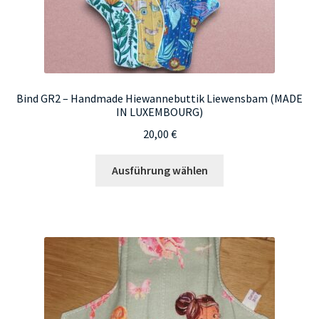
Bind GR2 – Handmade Hiewannebuttik Liewensbam (MADE
IN LUXEMBOURG)
20,00
€
Dieses
Ausführung wählen
Produkt
weist
mehrere
Varianten
auf.
Die
Optionen
können