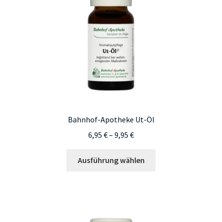
Bahnhof-Apotheke Ut-Öl
Preisspanne:
6,95
€
–
9,95
€
6,95 €
Dieses
bis
Ausführung wählen
Produkt
9,95 €
weist
mehrere
Varianten
auf.