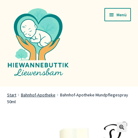
Zur
Zum
Menü
Navigation
Inhalt
springen
springen
Startsäit
Start
Bahnhof-Apotheke
Bahnhof-Apotheke Mundpflegespray
50ml
Servicer
Buttik
Press
🔍