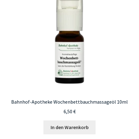
Die
Optionen
können
auf
der
Produktseite
gewählt
werden
Bahnhof-Apotheke Wochenbettbauchmassageöl 10ml
6,50
€
In den Warenkorb