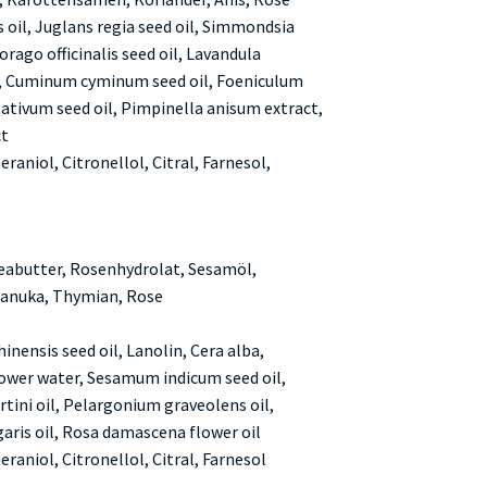
 oil, Juglans regia seed oil, Simmondsia
orago officinalis seed oil, Lavandula
l, Cuminum cyminum seed oil, Foeniculum
sativum seed oil, Pimpinella anisum extract,
ct
raniol, Citronellol, Citral, Farnesol,
eabutter, Rosenhydrolat, Sesamöl,
anuka, Thymian, Rose
nensis seed oil, Lanolin, Cera alba,
ower water, Sesamum indicum seed oil,
tini oil, Pelargonium graveolens oil,
ris oil, Rosa damascena flower oil
raniol, Citronellol, Citral, Farnesol