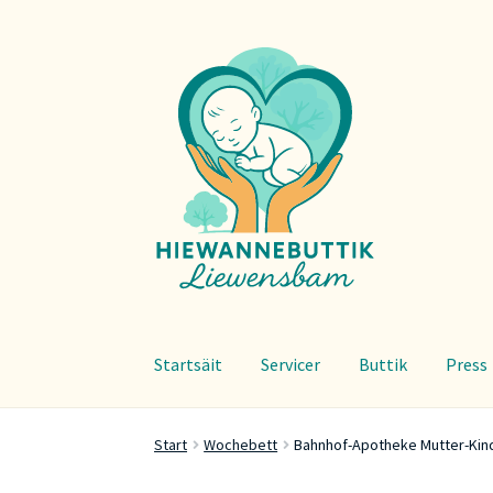
Zur
Zum
Navigation
Inhalt
springen
springen
Startsäit
Servicer
Buttik
Press
Start
Wochebett
Bahnhof-Apotheke Mutter-Kind