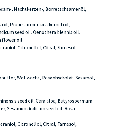
Sesam-, Nachtkerzen-, Borretschsamenöl,
 oil, Prunus armeniaca kernel oil,
dicum seed oil, Oenothera biennis oil,
 flower oil
raniol, Citronellol, Citral, Farnesol,
butter, Wollwachs, Rosenhydrolat, Sesamöl,
hinensis seed oil, Cera alba, Butyrospermum
ater, Sesamum indicum seed oil, Rosa
raniol, Citronellol, Citral, Farnesol,