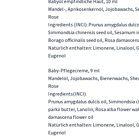
Babyöl empfindliche Haut, 10 ml
Mandel-, Aprikosenkernöl, Jojobawachs, 
Rose
Ingredients (INCI): Prunus amygdalus dulcis
Simmondsia chinensis seed oil, Sesamum in
Borago officinalis seed oil, Rosa damascena
Natürlich enthalten: Limonene, Linalool, Ge
Eugenol
Baby-Pflegecreme, 9 ml
Mandelöl, Jojobawachs, Bienenwachs, Shea
Rose
Ingredients(INCI):
Prunus amygdalus dulcis oil, Simmondsia c
parkii butter, Lanolin, Rosa alba flower w
damascena flower oil
Natürlich enthalten: Limonene, Linalool, Ge
Eugenol