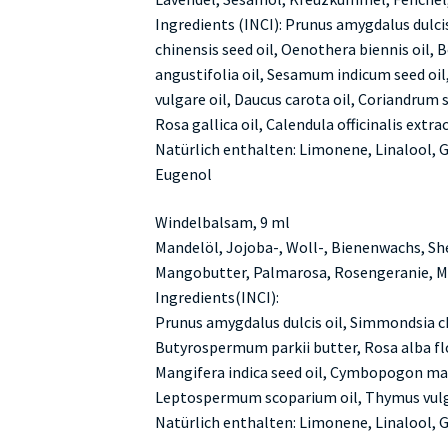
Ingredients (INCI): Prunus amygdalus dulcis
chinensis seed oil, Oenothera biennis oil, B
angustifolia oil, Sesamum indicum seed oi
vulgare oil, Daucus carota oil, Coriandrum 
Rosa gallica oil, Calendula officinalis extra
Natürlich enthalten: Limonene, Linalool, Ge
Eugenol
Windelbalsam, 9 ml
Mandelöl, Jojoba-, Woll-, Bienenwachs, Sh
Mangobutter, Palmarosa, Rosengeranie, M
Ingredients(INCI):
Prunus amygdalus dulcis oil, Simmondsia chi
Butyrospermum parkii butter, Rosa alba fl
Mangifera indica seed oil, Cymbopogon mar
Leptospermum scoparium oil, Thymus vulga
Natürlich enthalten: Limonene, Linalool, Ge