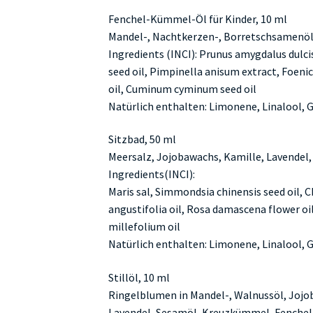
Fenchel-Kümmel-Öl für Kinder, 10 ml
Mandel-, Nachtkerzen-, Borretschsamenöl,
Ingredients (INCI): Prunus amygdalus dulcis
seed oil, Pimpinella anisum extract, Foeni
oil, Cuminum cyminum seed oil
Natürlich enthalten: Limonene, Linalool, 
Sitzbad, 50 ml
Meersalz, Jojobawachs, Kamille, Lavendel,
Ingredients(INCI):
Maris sal, Simmondsia chinensis seed oil, 
angustifolia oil, Rosa damascena flower oi
millefolium oil
Natürlich enthalten: Limonene, Linalool, G
Stillöl, 10 ml
Ringelblumen in Mandel-, Walnussöl, Joj
Lavendel, Sesamöl, Kreuzkümmel, Fenchel,