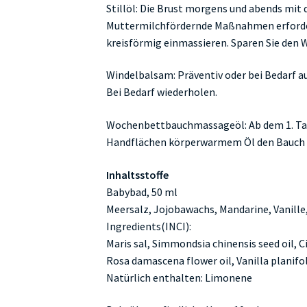
Stillöl: Die Brust morgens und abends mit d
Muttermilchfördernde Maßnahmen erforderli
kreisförmig einmassieren. Sparen Sie den 
Windelbalsam: Präventiv oder bei Bedarf a
Bei Bedarf wiederholen.
Wochenbettbauchmassageöl: Ab dem 1. Tag
Handflächen körperwarmem Öl den Bauch k
Inhaltsstoffe
Babybad, 50 ml
Meersalz, Jojobawachs, Mandarine, Vanille
Ingredients(INCI):
Maris sal, Simmondsia chinensis seed oil, Ci
Rosa damascena flower oil, Vanilla planifoli
Natürlich enthalten: Limonene