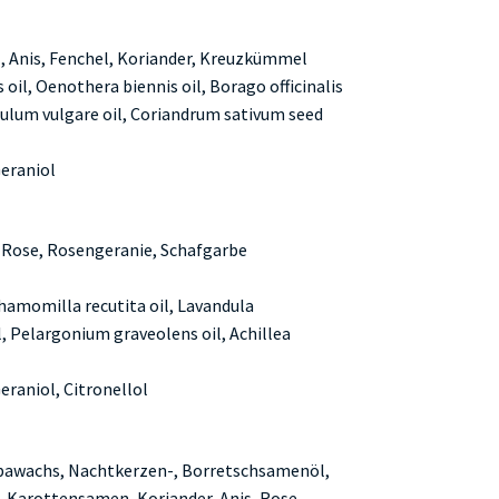
 Anis, Fenchel, Koriander, Kreuzkümmel
 oil, Oenothera biennis oil, Borago officinalis
culum vulgare oil, Coriandrum sativum seed
Geraniol
 Rose, Rosengeranie, Schafgarbe
Chamomilla recutita oil, Lavandula
l, Pelargonium graveolens oil, Achillea
eraniol, Citronellol
obawachs, Nachtkerzen-, Borretschsamenöl,
 Karottensamen, Koriander, Anis, Rose