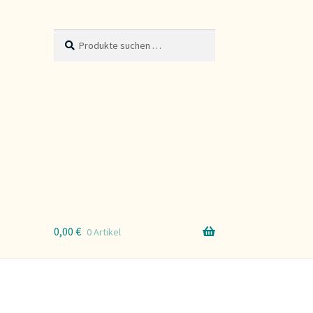
Suche
Suchen
nach:
0,00
€
0 Artikel