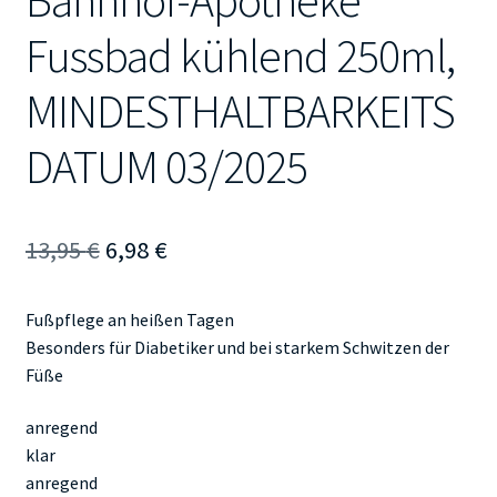
Bahnhof-Apotheke
Fussbad kühlend 250ml,
MINDESTHALTBARKEITS
DATUM 03/2025
Ursprünglicher
Aktueller
13,95
€
6,98
€
Preis
Preis
Fußpflege an heißen Tagen
war:
ist:
Besonders für Diabetiker und bei starkem Schwitzen der
13,95 €
6,98 €.
Füße
anregend
klar
anregend