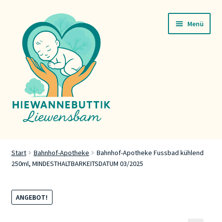
Zur
Zum
Menü
Navigation
Inhalt
springen
springen
Startsäit
Start
Bahnhof-Apotheke
Bahnhof-Apotheke Fussbad kühlend
250ml, MINDESTHALTBARKEITSDATUM 03/2025
Servicer
Buttik
ANGEBOT!
Press