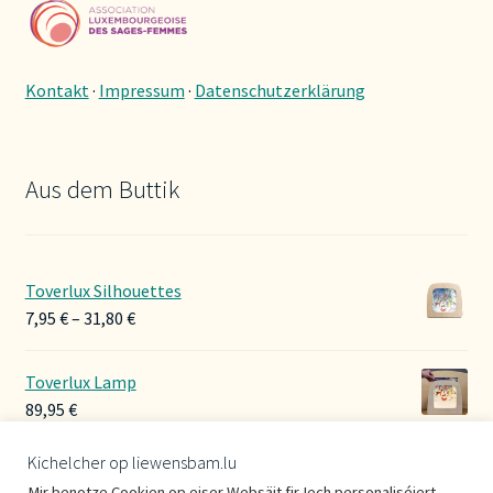
Kontakt
·
Impressum
·
Datenschutzerklärung
Aus dem Buttik
Toverlux Silhouettes
Preisspanne:
7,95
€
–
31,80
€
7,95 €
bis
Toverlux Lamp
31,80 €
89,95
€
Kichelcher op liewensbam.lu
Hoerbänner Wollwalk
Mir benotze Cookien op eiser Websäit fir Iech personaliséiert