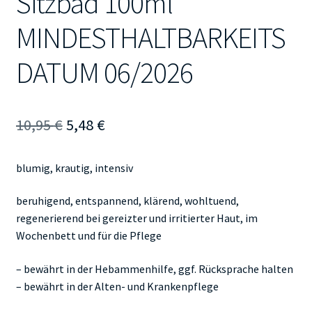
Sitzbad 100ml
MINDESTHALTBARKEITS
DATUM 06/2026
Ursprünglicher
Aktueller
10,95
€
5,48
€
Preis
Preis
blumig, krautig, intensiv
war:
ist:
10,95 €
5,48 €.
beruhigend, entspannend, klärend, wohltuend,
regenerierend bei gereizter und irritierter Haut, im
Wochenbett und für die Pflege
– bewährt in der Hebammenhilfe, ggf. Rücksprache halten
– bewährt in der Alten- und Krankenpflege