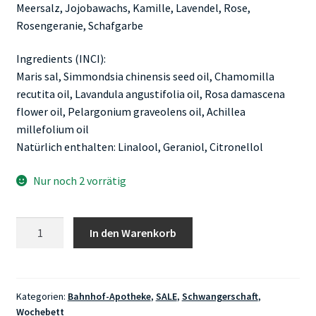
Meersalz, Jojobawachs, Kamille, Lavendel, Rose,
Rosengeranie, Schafgarbe
Ingredients (INCI):
Maris sal, Simmondsia chinensis seed oil, Chamomilla
recutita oil, Lavandula angustifolia oil, Rosa damascena
flower oil, Pelargonium graveolens oil, Achillea
millefolium oil
Natürlich enthalten: Linalool, Geraniol, Citronellol
Nur noch 2 vorrätig
Bahnhof-
In den Warenkorb
Apotheke
Sitzbad
100ml
MINDESTHALTBARKEITSDATUM
Kategorien:
Bahnhof-Apotheke
,
SALE
,
Schwangerschaft
,
Wochebett
06/2026