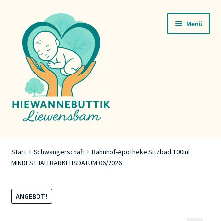
Zur
Zum
Menü
Navigation
Inhalt
springen
springen
Startsäit
Start
Schwangerschaft
Bahnhof-Apotheke Sitzbad 100ml
MINDESTHALTBARKEITSDATUM 06/2026
Servicer
Buttik
ANGEBOT!
Press