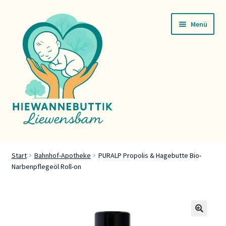
Zur
Zum
Menü
Navigation
Inhalt
springen
springen
Startsäit
Start
Bahnhof-Apotheke
PURALP Propolis & Hagebutte Bio-
Narbenpflegeöl Roll-on
Servicer
Buttik
Press
🔍