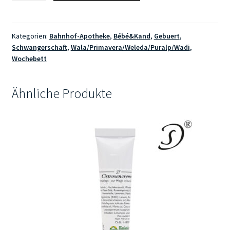
&
Hagebutte
Bio-
Kategorien:
Bahnhof-Apotheke
,
Bébé&Kand
,
Gebuert
,
Schwangerschaft
,
Wala/Primavera/Weleda/Puralp/Wadi
,
Narbenpflegeöl
Wochebett
Roll-
on
Menge
Ähnliche Produkte