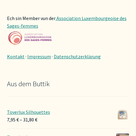
Ech sin Member vun der
Association Luxembourgeoise des
Sages-femmes
Kontakt
·
Impressum
·
Datenschutzerklärung
Aus dem Buttik
Toverlux Silhouettes
Preisspanne:
7,95
€
–
31,80
€
7,95 €
bis