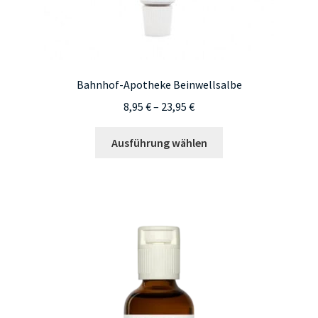
Bahnhof-Apotheke Beinwellsalbe
Preisspanne:
8,95
€
–
23,95
€
8,95 €
Dieses
bis
Ausführung wählen
Produkt
23,95 €
weist
mehrere
Varianten
auf.
Die
Optionen
können
auf
der