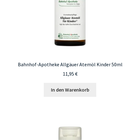
Produktseite
gewählt
werden
Bahnhof-Apotheke Allgäuer Atemöl Kinder 50ml
11,95
€
In den Warenkorb