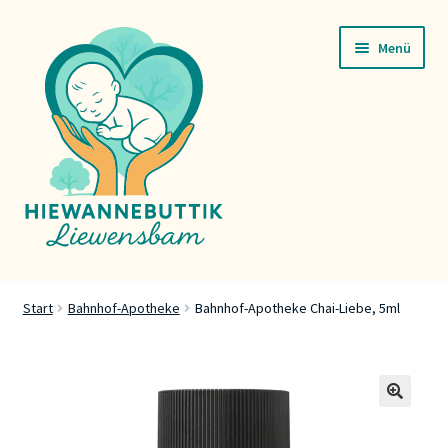
Zur
Zum
Menü
Navigation
Inhalt
springen
springen
Startsäit
Start
Bahnhof-Apotheke
Bahnhof-Apotheke Chai-Liebe, 5ml
Servicer
Buttik
🔍
Press