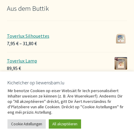
Aus dem Buttik
Toverlux Silhouettes
Preisspanne:
7,95
€
–
31,80
€
7,95 €
bis
Toverlux Lamp
31,80 €
89,95
€
Kichelcher op liewensbam.lu
Hoerbänner Wollwalk
Mir benotze Cookien op eiser Websäit fir Iech personaliséiert
29,00
€
Inhalter uweisen ze kënnen (z. B. Äre Wuerekuerf). Andeems Dir
op "All akzeptéieren" dréckt, gitt Dir Äert Averständnis fir
d'Platzéiere vun alle Cookien. Dréckt op "Cookie Astellungen" fir
eng méi präzis Astellung.
Cookie Astellungen
All akzeptéieren
0
Suche
Suchen