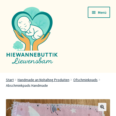
Zur
Zum
Menü
Navigation
Inhalt
springen
springen
Startsäit
Start
Handmade an Nohalteg Produiten
Ofschminkpads
Abschminkpads Handmade
Servicer
Buttik
Press
🔍