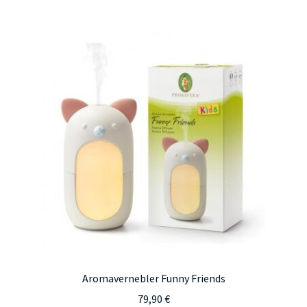
mehrere
Varianten
auf.
Die
Optionen
können
auf
der
Produktseite
gewählt
werden
Aromavernebler Funny Friends
79,90
€