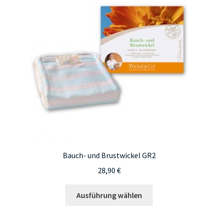
Bauch- und Brustwickel GR2
28,90
€
Dieses
Ausführung wählen
Produkt
weist