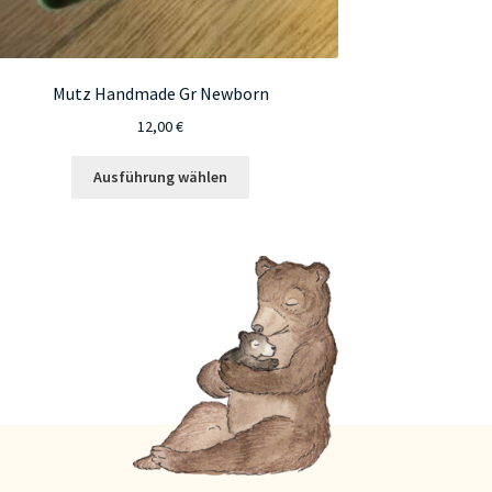
Mutz Handmade Gr Newborn
12,00
€
Dieses
Ausführung wählen
Produkt
weist
mehrere
Varianten
auf.
Die
Optionen
können
auf
der
Produktseite
gewählt
werden