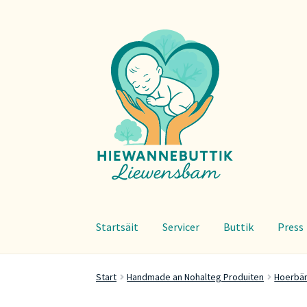
Zur
Zum
Navigation
Inhalt
springen
springen
Startsäit
Servicer
Buttik
Press
Start
Handmade an Nohalteg Produiten
Hoerbä