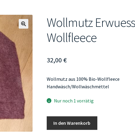
Wollmutz Erwuess
🔍
Wollfleece
32,00
€
Wollmutz aus 100% Bio-Wollfleece
Handwäsch/Wollwäschmëttel
Nur noch 1 vorrätig
Wollmutz
In den Warenkorb
Erwuessener
Bio-