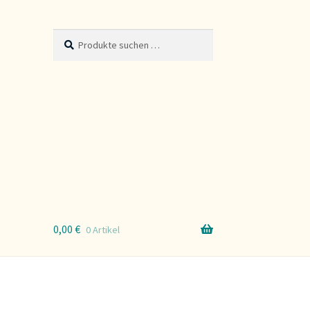
Suche
Suchen
nach:
0,00
€
0 Artikel