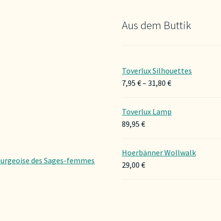
Aus dem Buttik
Toverlux Silhouettes
Preisspanne:
7,95
€
–
31,80
€
7,95 €
bis
Toverlux Lamp
31,80 €
89,95
€
Hoerbänner Wollwalk
urgeoise des Sages-femmes
29,00
€
g