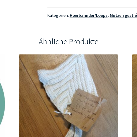
Wollfleece
Menge
Kategorien:
Hoerbännder/Loops
,
Mutzen gestré
Ähnliche Produkte