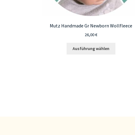
Mutz Handmade Gr Newborn Wollfleece
26,00
€
Dieses
Ausführung wählen
Produkt
weist
mehrere
Varianten
auf.
Die
Optionen
können
auf
der
Produktsei
gewählt
werden