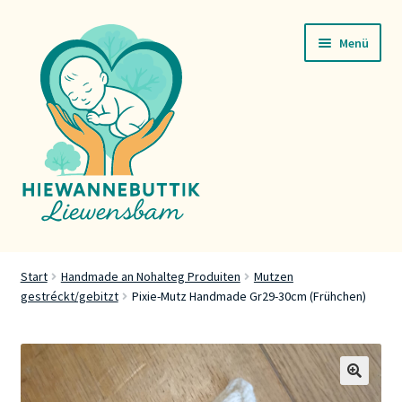
Zur
Zum
Menü
Navigation
Inhalt
springen
springen
Startsäit
Start
Handmade an Nohalteg Produiten
Mutzen
gestréckt/gebitzt
Pixie-Mutz Handmade Gr29-30cm (Frühchen)
Servicer
Buttik
Press
🔍