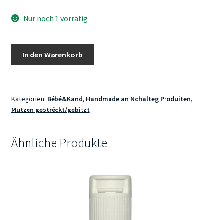
Nur noch 1 vorrätig
Pixie-
In den Warenkorb
Mutz
Handmade
Gr29-
30cm
Kategorien:
Bébé&Kand
,
Handmade an Nohalteg Produiten
,
Mutzen gestréckt/gebitzt
(Frühchen)
Menge
Ähnliche Produkte