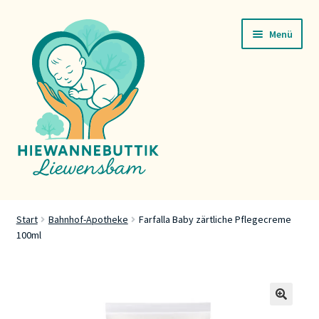
Zur
Zum
Menü
Navigation
Inhalt
springen
springen
Startsäit
Start
Bahnhof-Apotheke
Farfalla Baby zärtliche Pflegecreme
100ml
Servicer
Buttik
Press
🔍