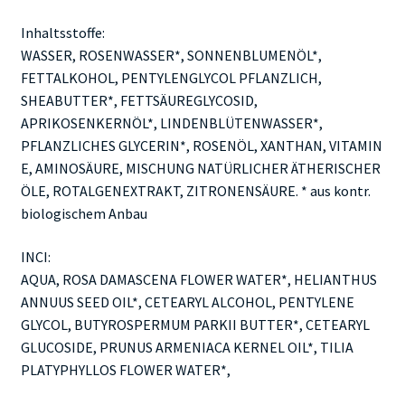
Inhaltsstoffe:
WASSER, ROSENWASSER*, SONNENBLUMENÖL*,
FETTALKOHOL, PENTYLENGLYCOL PFLANZLICH,
SHEABUTTER*, FETTSÄUREGLYCOSID,
APRIKOSENKERNÖL*, LINDENBLÜTENWASSER*,
PFLANZLICHES GLYCERIN*, ROSENÖL, XANTHAN, VITAMIN
E, AMINOSÄURE, MISCHUNG NATÜRLICHER ÄTHERISCHER
ÖLE, ROTALGENEXTRAKT, ZITRONENSÄURE. * aus kontr.
biologischem Anbau
INCI:
AQUA, ROSA DAMASCENA FLOWER WATER*, HELIANTHUS
ANNUUS SEED OIL*, CETEARYL ALCOHOL, PENTYLENE
GLYCOL, BUTYROSPERMUM PARKII BUTTER*, CETEARYL
GLUCOSIDE, PRUNUS ARMENIACA KERNEL OIL*, TILIA
PLATYPHYLLOS FLOWER WATER*,