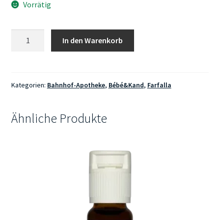
Vorrätig
Farfalla
In den Warenkorb
Baby
zärtliche
Pflegecreme
100ml
Kategorien:
Bahnhof-Apotheke
,
Bébé&Kand
,
Farfalla
Menge
Ähnliche Produkte