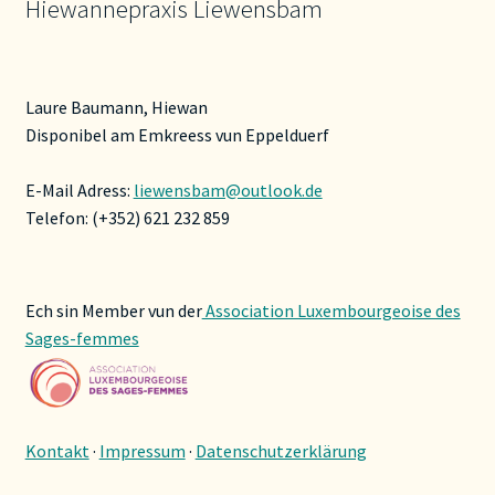
Hiewannepraxis Liewensbam
werden
Laure Baumann, Hiewan
Disponibel am Emkreess vun Eppelduerf
E-Mail Adress:
liewensbam@outlook.de
Telefon: (+352) 621 232 859
Ech sin Member vun der
Association Luxembourgeoise des
Sages-femmes
Kontakt
·
Impressum
·
Datenschutzerklärung