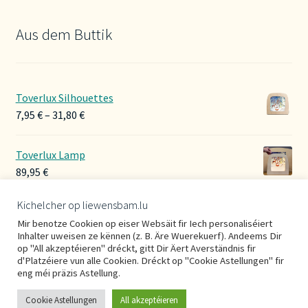
Aus dem Buttik
Toverlux Silhouettes
Preisspanne:
7,95
€
–
31,80
€
7,95 €
bis
Toverlux Lamp
31,80 €
89,95
€
Kichelcher op liewensbam.lu
Hoerbänner Wollwalk
Mir benotze Cookien op eiser Websäit fir Iech personaliséiert
29,00
€
Inhalter uweisen ze kënnen (z. B. Äre Wuerekuerf). Andeems Dir
op "All akzeptéieren" dréckt, gitt Dir Äert Averständnis fir
d'Platzéiere vun alle Cookien. Dréckt op "Cookie Astellungen" fir
eng méi präzis Astellung.
Cookie Astellungen
All akzeptéieren
0