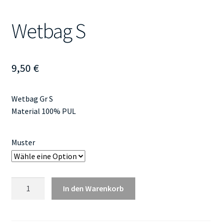
Wetbag S
9,50
€
Wetbag Gr S
Material 100% PUL
Muster
Wetbag
In den Warenkorb
S
Menge