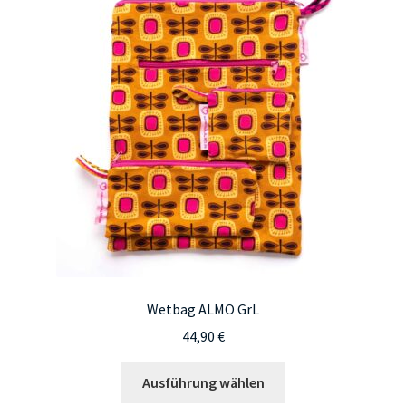
Wetbag ALMO GrL
44,90
€
Dieses
Ausführung wählen
Produkt