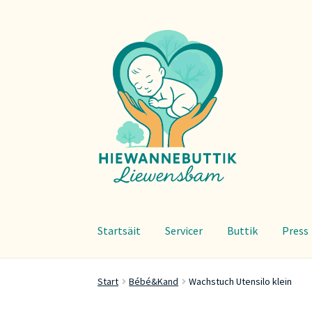
Zur
Zum
Navigation
Inhalt
springen
springen
Startsäit
Servicer
Buttik
Press
Start
Bébé&Kand
Wachstuch Utensilo klein