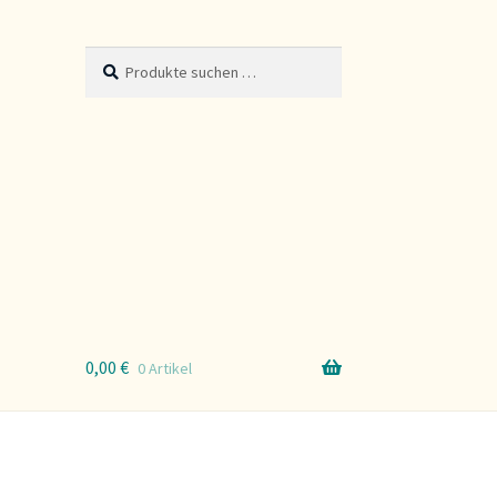
Suche
Suchen
nach:
0,00
€
0 Artikel