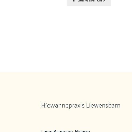
In den Warenkorb
Hiewannepraxis Liewensbam
Laure Baumann, Hiewan