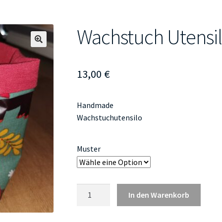
Wachstuch Utensil
🔍
13,00
€
Handmade
Wachstuchutensilo
Muster
Wachstuch
In den Warenkorb
Utensilo
klein