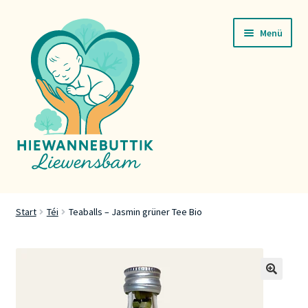
Zur
Zum
Menü
Navigation
Inhalt
springen
springen
Startsäit
Start
Téi
Teaballs – Jasmin grüner Tee Bio
Servicer
Buttik
🔍
Press