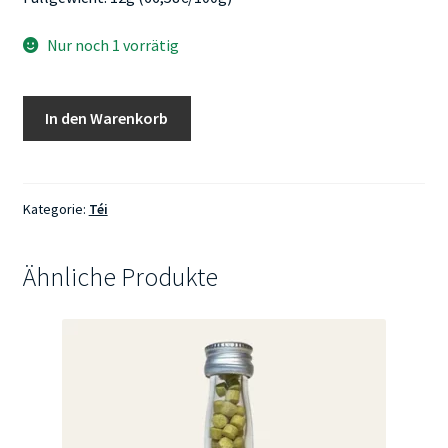
Nur noch 1 vorrätig
Teaballs
In den Warenkorb
-
Jasmin
grüner
Tee
Kategorie:
Téi
Bio
Menge
Ähnliche Produkte