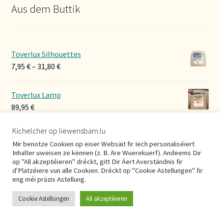
Aus dem Buttik
Toverlux Silhouettes
Preisspanne:
7,95
€
–
31,80
€
7,95 €
bis
Toverlux Lamp
31,80 €
89,95
€
Kichelcher op liewensbam.lu
Hoerbänner Wollwalk
Mir benotze Cookien op eiser Websäit fir Iech personaliséiert
29,00
€
Inhalter uweisen ze kënnen (z. B. Äre Wuerekuerf). Andeems Dir
op "All akzeptéieren" dréckt, gitt Dir Äert Averständnis fir
d'Platzéiere vun alle Cookien. Dréckt op "Cookie Astellungen" fir
eng méi präzis Astellung.
Cookie Astellungen
All akzeptéieren
0
Suche
Suchen