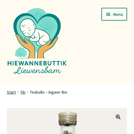
Zur
Zum
Menü
Navigation
Inhalt
springen
springen
Startsäit
Start
Téi
Teaballs – Ingwer Bio
Servicer
Buttik
🔍
Press