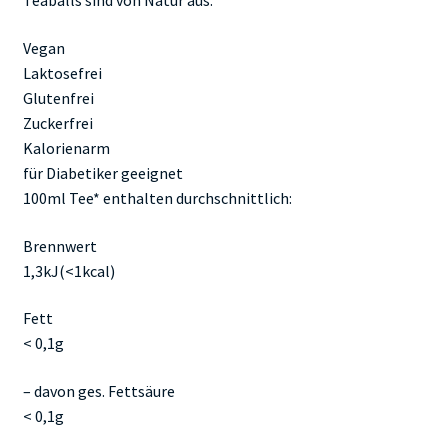
Teaballs sind von Natur aus:
Vegan
Laktosefrei
Glutenfrei
Zuckerfrei
Kalorienarm
für Diabetiker geeignet
100ml Tee* enthalten durchschnittlich:
Brennwert
1,3kJ(<1kcal)
Fett
< 0,1g
– davon ges. Fettsäure
< 0,1g