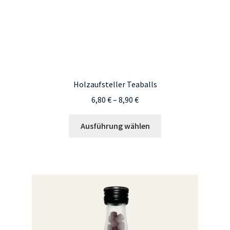
Holzaufsteller Teaballs
Preisspanne:
6,80
€
–
8,90
€
6,80 €
Dieses
bis
Ausführung wählen
Produkt
8,90 €
weist
mehrere
Varianten
auf.
Die
Optionen
können