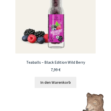
auf
der
Produktseite
gewählt
werden
Teaballs – Black Edition Wild Berry
7,99
€
In den Warenkorb