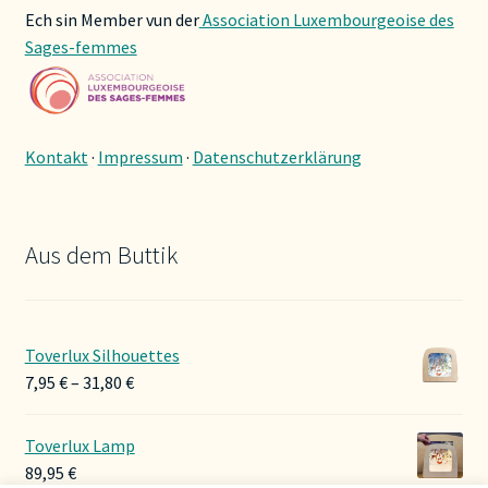
Ech sin Member vun der
Association Luxembourgeoise des
Sages-femmes
Kontakt
·
Impressum
·
Datenschutzerklärung
Aus dem Buttik
Toverlux Silhouettes
Preisspanne:
7,95
€
–
31,80
€
7,95 €
bis
Toverlux Lamp
31,80 €
89,95
€