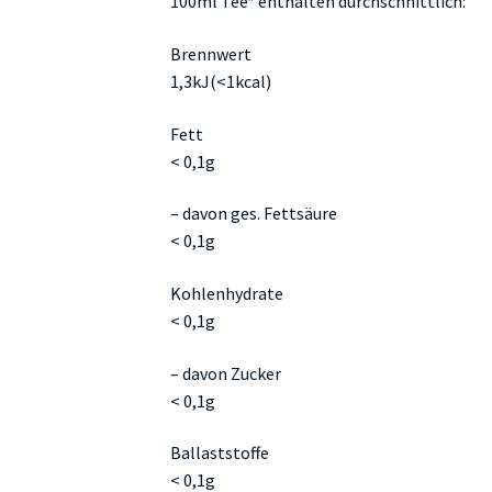
100ml Tee* enthalten durchschnittlich:
Brennwert
1,3kJ(<1kcal)
Fett
< 0,1g
– davon ges. Fettsäure
< 0,1g
Kohlenhydrate
< 0,1g
– davon Zucker
< 0,1g
Ballaststoffe
< 0,1g