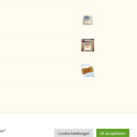
ren"
Cookie Astellungen
All akzeptéieren