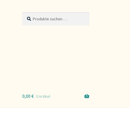
Suche
Suchen
nach:
0,00
€
0 Artikel