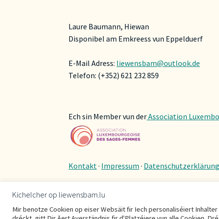
Laure Baumann, Hiewan
Disponibel am Emkreess vun Eppelduerf
E-Mail Adress:
liewensbam@outlook.de
Telefon: (+352) 621 232 859
Ech sin Member vun der
Association Luxembo
Kontakt
·
Impressum
·
Datenschutzerklärun
Kichelcher op liewensbam.lu
Mir benotze Cookien op eiser Websäit fir Iech personaliséiert Inhalte
dréckt, gitt Dir Äert Averständnis fir d'Platzéiere vun alle Cookien. Dr