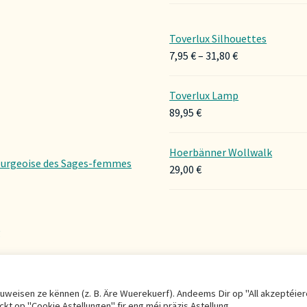
Toverlux Silhouettes
Preisspanne:
7,95
€
–
31,80
€
7,95 €
bis
Toverlux Lamp
31,80 €
89,95
€
Hoerbänner Wollwalk
urgeoise des Sages-femmes
29,00
€
g
r uweisen ze kënnen (z. B. Äre Wuerekuerf). Andeems Dir op "All akzeptéie
éckt op "Cookie Astellungen" fir eng méi präzis Astellung.