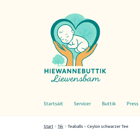
Zur
Zum
Navigation
Inhalt
springen
springen
Startsäit
Servicer
Buttik
Press
Start
Téi
Teaballs – Ceylon schwarzer Tee