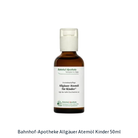
weist
mehrere
Varianten
auf.
Die
Optionen
können
auf
der
Produktseite
gewählt
werden
Bahnhof-Apotheke Allgäuer Atemöl Kinder 50ml