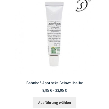
Bahnhof-Apotheke Beinwellsalbe
Preisspanne:
8,95
€
–
23,95
€
8,95 €
Dieses
bis
Ausführung wählen
Produkt
23,95 €