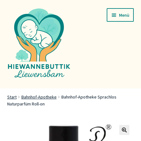
Zur
Zum
Menü
Navigation
Inhalt
springen
springen
Startsäit
Start
Bahnhof-Apotheke
Bahnhof-Apotheke Sprachlos
Naturparfüm Roll-on
Servicer
Buttik
Press
🔍