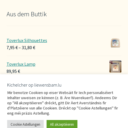
Aus dem Buttik
Toverlux Silhouettes
Preisspanne:
7,95
€
–
31,80
€
7,95 €
bis
Toverlux Lamp
31,80 €
89,95
€
Kichelcher op liewensbam.lu
Hoerbänner Wollwalk
Mir benotze Cookien op eiser Websäit fir Iech personaliséiert
29,00
€
Inhalter uweisen ze kënnen (z. B. Äre Wuerekuerf). Andeems Dir
op "All akzeptéieren" dréckt, gitt Dir Äert Averständnis fir
d'Platzéiere vun alle Cookien. Dréckt op "Cookie Astellungen" fir
eng méi präzis Astellung.
Cookie Astellungen
All akzeptéieren
0