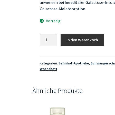
anwenden bei hereditärer Galactose-Intol
Galactose-Malabsorption.
Vorrätig
Weleda
In den Warenkorb
Bryophyllum
Menge
Kategorien:
Bahnhof-Apotheke
,
Schwangerscha
Wochebett
Ähnliche Produkte