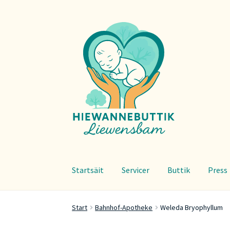
Zur
Zum
Navigation
Inhalt
springen
springen
Startsäit
Servicer
Buttik
Press
Start
Bahnhof-Apotheke
Weleda Bryophyllum