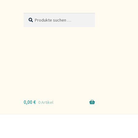
Suche
Suchen
nach:
0,00
€
0 Artikel