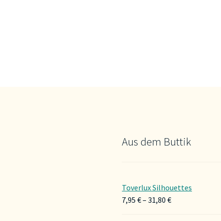
Aus dem Buttik
Toverlux Silhouettes
Preisspanne:
7,95
€
–
31,80
€
7,95 €