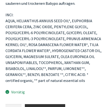
sauberen und trockenen Babypo auftragen.
INCI:
AQUA, HELIANTHUS ANNUUS SEED OIL*, EUPHORBIA
CERIFERA CERA, ZINC OXIDE, PENTYLENE GLYCOL,
POLYGLYCERYL-6 POLYRICINOLEATE, GLYCERYL OLEATE,
POLYGLYCERYL-3 POLYRICINOLEATE, PRUNUS ARMENIACA
KERNEL OIL*, ROSA DAMASCENA FLOWER WATER*, TILIA
CORDATA FLOWER WATER*, HYDROGENATED CASTOR OIL,
GLYCERIN, MAGNESIUM SULFATE, OLEA EUROPAEA OIL
UNSAPONIFIABLES, TOCOPHEROL, XANTHAN GUM,
BISABOLOL, LINALOOL**, PARFUM, LIMONENE**,
GERANIOL**, BENZYL BENZOATE **, CITRIC ACID. *
certified organic, ** part of natural essential oils
Vorrätig
Farfalla