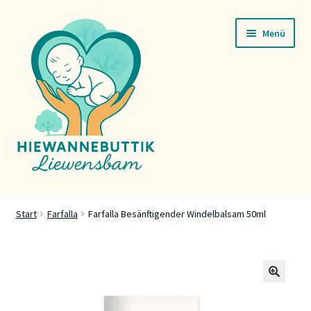
Zur
Zum
Menü
Navigation
Inhalt
springen
springen
Startsäit
Start
Farfalla
Farfalla Besänftigender Windelbalsam 50ml
Servicer
Buttik
🔍
Press