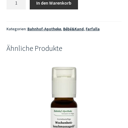
In den Warenkorb
Besänftigender
Windelbalsam
50ml
Menge
Kategorien:
Bahnhof-Apotheke
,
Bébé&Kand
,
Farfalla
Ähnliche Produkte