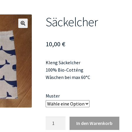
Säckelcher
🔍
10,00
€
Kleng Säckelcher
100% Bio-Cotténg
Wàschen bei max 60°C
Muster
Säckelcher
In den Warenkorb
Menge