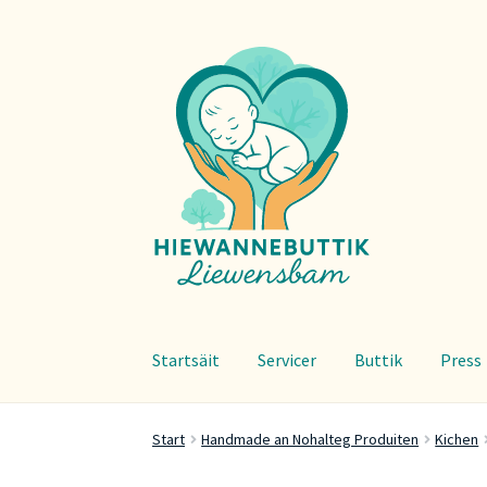
Zur
Zum
Navigation
Inhalt
springen
springen
Startsäit
Servicer
Buttik
Press
Start
Handmade an Nohalteg Produiten
Kichen