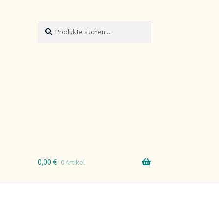
Suche
Suchen
nach:
0,00
€
0 Artikel