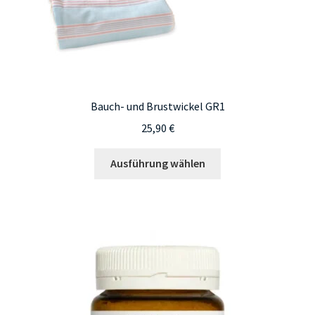
Bauch- und Brustwickel GR1
25,90
€
Dieses
Ausführung wählen
Produkt
weist
mehrere
Varianten
auf.
Die
Optionen
können
auf