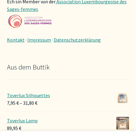
Ech sin Member vun der
Association Luxembourgeoise des
Sages-femmes
Kontakt
·
Impressum
·
Datenschutzerklärung
Aus dem Buttik
Toverlux Silhouettes
Preisspanne:
7,95
€
–
31,80
€
7,95 €
bis
Toverlux Lamp
31,80 €
89,95
€