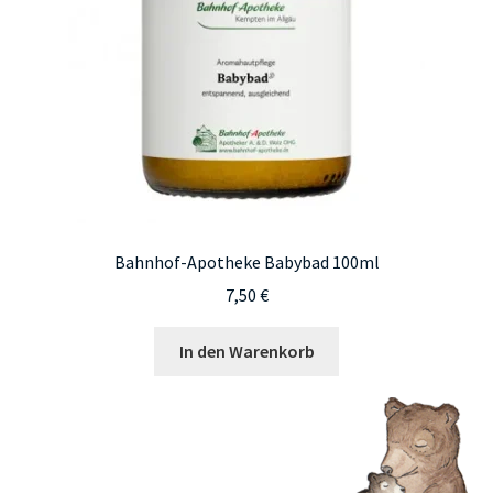
der
Produktseite
gewählt
werden
Bahnhof-Apotheke Babybad 100ml
7,50
€
In den Warenkorb