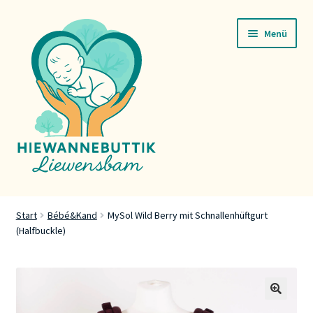
Zur
Zum
Menü
Navigation
Inhalt
springen
springen
Startsäit
Start
Bébé&Kand
MySol Wild Berry mit Schnallenhüftgurt
(Halfbuckle)
Servicer
Buttik
Press
🔍