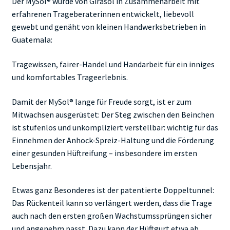
Der MySol® wurde von Girasol in Zusammenarbeit mit
erfahrenen Trageberaterinnen entwickelt, liebevoll
gewebt und genäht von kleinen Handwerksbetrieben in
Guatemala:
Tragewissen, fairer-Handel und Handarbeit für ein inniges
und komfortables Trageerlebnis.
Damit der MySol® lange für Freude sorgt, ist er zum
Mitwachsen ausgerüstet: Der Steg zwischen den Beinchen
ist stufenlos und unkompliziert verstellbar: wichtig für das
Einnehmen der Anhock-Spreiz-Haltung und die Förderung
einer gesunden Hüftreifung – insbesondere im ersten
Lebensjahr.
Etwas ganz Besonderes ist der patentierte Doppeltunnel:
Das Rückenteil kann so verlängert werden, dass die Trage
auch nach den ersten großen Wachstumssprüngen sicher
und angenehm passt. Dazu kann der Hüftgurt etwa ab