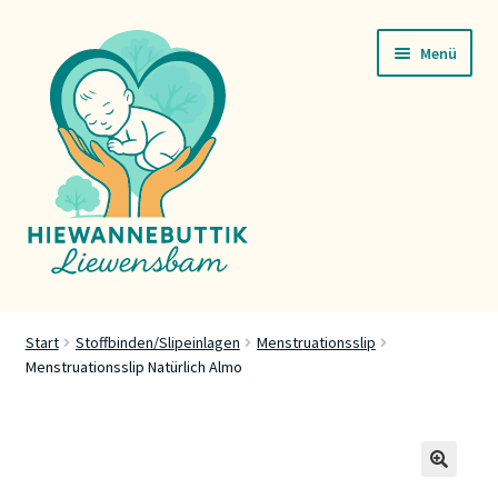
Zur
Zum
Menü
Navigation
Inhalt
springen
springen
Startsäit
Start
Stoffbinden/Slipeinlagen
Menstruationsslip
Menstruationsslip Natürlich Almo
Servicer
Buttik
Press
🔍