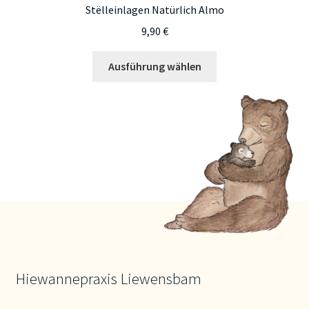
Stëlleinlagen Natürlich Almo
9,90
€
Dieses
Ausführung wählen
Produkt
weist
mehrere
Varianten
auf.
Die
Optionen
können
auf
der
Produktseite
gewählt
Hiewannepraxis Liewensbam
werden